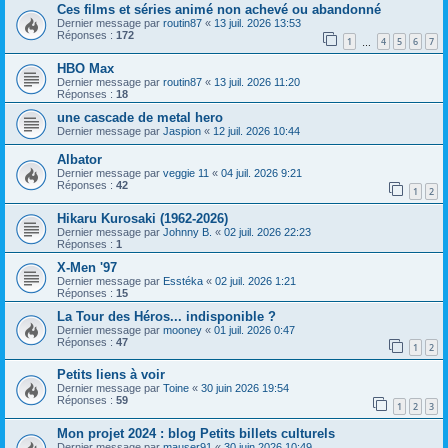
Ces films et séries animé non achevé ou abandonné
Dernier message par
routin87
«
13 juil. 2026 13:53
Réponses :
172
1
4
5
6
7
…
HBO Max
Dernier message par
routin87
«
13 juil. 2026 11:20
Réponses :
18
une cascade de metal hero
Dernier message par
Jaspion
«
12 juil. 2026 10:44
Albator
Dernier message par
veggie 11
«
04 juil. 2026 9:21
Réponses :
42
1
2
Hikaru Kurosaki (1962-2026)
Dernier message par
Johnny B.
«
02 juil. 2026 22:23
Réponses :
1
X-Men '97
Dernier message par
Esstéka
«
02 juil. 2026 1:21
Réponses :
15
La Tour des Héros... indisponible ?
Dernier message par
mooney
«
01 juil. 2026 0:47
Réponses :
47
1
2
Petits liens à voir
Dernier message par
Toine
«
30 juin 2026 19:54
Réponses :
59
1
2
3
Mon projet 2024 : blog Petits billets culturels
Dernier message par
mauser91
«
30 juin 2026 10:49