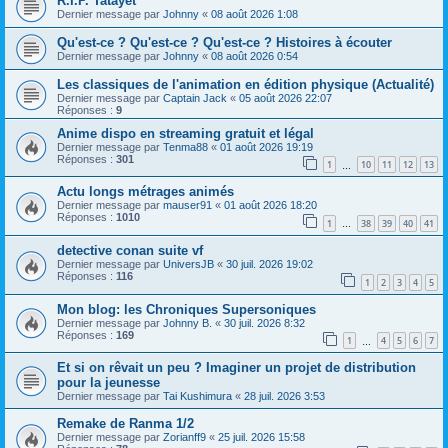
R.I.P. Tatayet
Dernier message par
Johnny
«
08 août 2026 1:08
Qu'est-ce ? Qu'est-ce ? Qu'est-ce ? Histoires à écouter
Dernier message par
Johnny
«
08 août 2026 0:54
Les classiques de l'animation en édition physique (Actualité)
Dernier message par
Captain Jack
«
05 août 2026 22:07
Réponses :
9
Anime dispo en streaming gratuit et légal
Dernier message par
Tenma88
«
01 août 2026 19:19
Réponses :
301
1
10
11
12
13
…
Actu longs métrages animés
Dernier message par
mauser91
«
01 août 2026 18:20
Réponses :
1010
1
38
39
40
41
…
detective conan suite vf
Dernier message par
UniversJB
«
30 juil. 2026 19:02
Réponses :
116
1
2
3
4
5
Mon blog: les Chroniques Supersoniques
Dernier message par
Johnny B.
«
30 juil. 2026 8:32
Réponses :
169
1
4
5
6
7
…
Et si on rêvait un peu ? Imaginer un projet de distribution
pour la jeunesse
Dernier message par
Tai Kushimura
«
28 juil. 2026 3:53
Remake de Ranma 1/2
Dernier message par
Zorianff9
«
25 juil. 2026 15:58