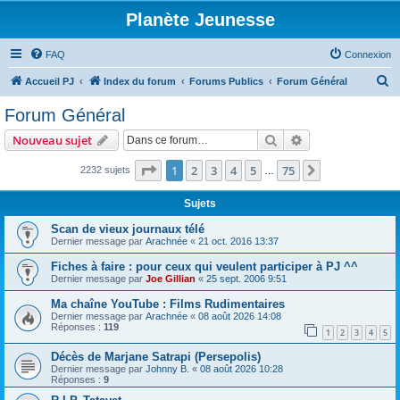
Planète Jeunesse
FAQ
Connexion
R
Accueil PJ
Index du forum
Forums Publics
Forum Général
e
Forum Général
c
Rechercher
Recherche avanc
Nouveau sujet
h
e
Page
1
sur
75
1
2
3
4
5
75
Suivante
2232 sujets
…
r
Sujets
c
Scan de vieux journaux télé
h
Dernier message par
Arachnée
«
21 oct. 2016 13:37
e
Fiches à faire : pour ceux qui veulent participer à PJ ^^
r
Dernier message par
Joe Gillian
«
25 sept. 2006 9:51
Ma chaîne YouTube : Films Rudimentaires
Dernier message par
Arachnée
«
08 août 2026 14:08
Réponses :
119
1
2
3
4
5
Décès de Marjane Satrapi (Persepolis)
Dernier message par
Johnny B.
«
08 août 2026 10:28
Réponses :
9