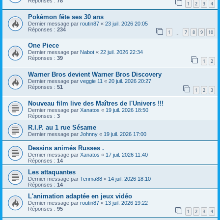
Réponses :
78
1
2
3
4
Pokémon fête ses 30 ans
Dernier message par
routin87
«
23 juil. 2026 20:05
Réponses :
234
1
7
8
9
10
…
One Piece
Dernier message par
Nabot
«
22 juil. 2026 22:34
Réponses :
39
1
2
Warner Bros devient Warner Bros Discovery
Dernier message par
veggie 11
«
20 juil. 2026 20:27
Réponses :
51
1
2
3
Nouveau film live des Maîtres de l'Univers !!!
Dernier message par
Xanatos
«
19 juil. 2026 18:50
Réponses :
3
R.I.P. au 1 rue Sésame
Dernier message par
Johnny
«
19 juil. 2026 17:00
Dessins animés Russes .
Dernier message par
Xanatos
«
17 juil. 2026 11:40
Réponses :
14
Les attaquantes
Dernier message par
Tenma88
«
14 juil. 2026 18:10
Réponses :
14
L'animation adaptée en jeux vidéo
Dernier message par
routin87
«
13 juil. 2026 19:22
Réponses :
95
1
2
3
4