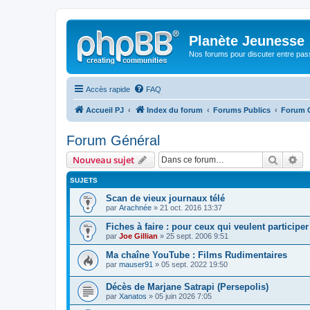
Planète Jeunesse
Nos forums pour discuter entre pas
Accès rapide
FAQ
Accueil PJ
Index du forum
Forums Publics
Forum 
Forum Général
Recher
Re
Nouveau sujet
SUJETS
Scan de vieux journaux télé
par
Arachnée
» 21 oct. 2016 13:37
Fiches à faire : pour ceux qui veulent participe
par
Joe Gillian
» 25 sept. 2006 9:51
Ma chaîne YouTube : Films Rudimentaires
par
mauser91
» 05 sept. 2022 19:50
Décès de Marjane Satrapi (Persepolis)
par
Xanatos
» 05 juin 2026 7:05