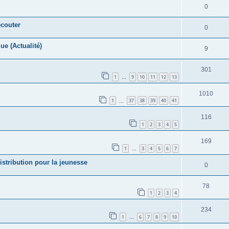
0
écouter
0
ue (Actualité)
9
301
1
9
10
11
12
13
…
1010
1
37
38
39
40
41
…
116
1
2
3
4
5
169
1
3
4
5
6
7
…
istribution pour la jeunesse
0
78
1
2
3
4
234
1
6
7
8
9
10
…