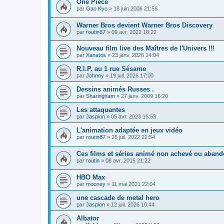
One Piece
par
Gao Kyo
» 18 juin 2006 21:56
Warner Bros devient Warner Bros Discovery
par
routin87
» 09 avr. 2022 18:22
Nouveau film live des Maîtres de l'Univers !!!
par
Xanatos
» 23 janv. 2026 14:04
R.I.P. au 1 rue Sésame
par
Johnny
» 19 juil. 2026 17:00
Dessins animés Russes .
par
Sharingham
» 27 janv. 2009 16:20
Les attaquantes
par
Jaspion
» 05 avr. 2023 15:53
L'animation adaptée en jeux vidéo
par
routin87
» 26 juil. 2022 22:54
Ces films et séries animé non achevé ou aban
par
routin
» 08 avr. 2015 21:22
HBO Max
par
mooney
» 11 mai 2021 22:04
une cascade de metal hero
par
Jaspion
» 12 juil. 2026 10:44
Albator