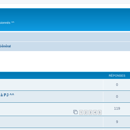
sionnés ^^
Général
cher
cherche avancée
RÉPONSES
0
r à PJ ^^
0
119
1
2
3
4
5
9