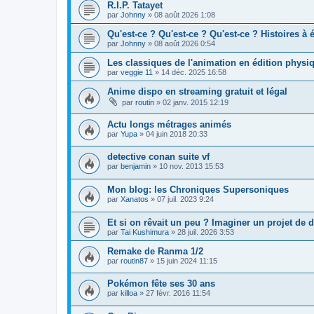
R.I.P. Tatayet
par
Johnny
» 08 août 2026 1:08
Qu'est-ce ? Qu'est-ce ? Qu'est-ce ? Histoires à 
par
Johnny
» 08 août 2026 0:54
Les classiques de l'animation en édition physiq
par
veggie 11
» 14 déc. 2025 16:58
Anime dispo en streaming gratuit et légal
par
routin
» 02 janv. 2015 12:19
Actu longs métrages animés
par
Yupa
» 04 juin 2018 20:33
detective conan suite vf
par
benjamin
» 10 nov. 2013 15:53
Mon blog: les Chroniques Supersoniques
par
Xanatos
» 07 juil. 2023 9:24
Et si on rêvait un peu ? Imaginer un projet de d
par
Tai Kushimura
» 28 juil. 2026 3:53
Remake de Ranma 1/2
par
routin87
» 15 juin 2024 11:15
Pokémon fête ses 30 ans
par
killoa
» 27 févr. 2016 11:54