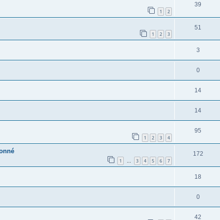
39
1
2
51
1
2
3
3
0
14
14
95
1
2
3
4
donné
172
1
3
4
5
6
7
…
18
0
42