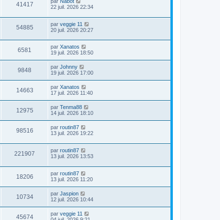
par
Nabot
41417
22 juil. 2026 22:34
par
veggie 11
54885
20 juil. 2026 20:27
par
Xanatos
6581
19 juil. 2026 18:50
par
Johnny
9848
19 juil. 2026 17:00
par
Xanatos
14663
17 juil. 2026 11:40
par
Tenma88
12975
14 juil. 2026 18:10
par
routin87
98516
13 juil. 2026 19:22
par
routin87
221907
13 juil. 2026 13:53
par
routin87
18206
13 juil. 2026 11:20
par
Jaspion
10734
12 juil. 2026 10:44
par
veggie 11
45674
04 juil. 2026 9:21