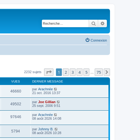
Rechercher
Recherche avancé
Connexion
Page
1
sur
75
1
2
3
4
5
75
Suivante
2232 sujets
…
VUES
DERNIER MESSAGE
par
Arachnée
46660
21 oct. 2016 13:37
par
Joe Gillian
49502
25 sept. 2006 9:51
par
Arachnée
97646
08 août 2026 14:08
par
Johnny B.
5794
08 août 2026 10:28