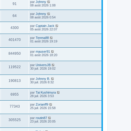
par
Johnny
91
08 août 2026 1:08
par
Johnny
64
08 août 2026 0:54
par
Captain Jack
4300
05 août 2026 22:07
par
Tenma88
401470
01 août 2026 19:19
par
mauser91
844950
01 août 2026 18:20
par
UniversJB
119522
30 juil. 2026 19:02
par
Johnny B.
190813
30 juil. 2026 8:32
par
Tai Kushimura
6955
28 juil. 2026 3:53
par
Zorianff9
77343
25 juil. 2026 15:58
par
routin87
305525
23 juil. 2026 20:05