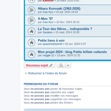
par
Kahlone
» 28 mars 2020 9:50
Hikaru Kurosaki (1962-2026)
par
Gao Kyo
» 02 juil. 2026 18:03
X-Men '97
par
Gao Kyo
» 15 févr. 2024 18:10
La Tour des Héros... indisponible ?
par
Xanatos
» 15 sept. 2014 18:28
Petits liens à voir
par
quasimodoworld
» 02 avr. 2024 0:47
Mon projet 2024 : blog Petits billets culturels
par
veggie 11
» 23 janv. 2024 21:32
Nouveau sujet
Retourner à l’index du forum
PERMISSIONS DU FORUM
Vous
ne pouvez pas
poster de nouveaux sujets
Vous
ne pouvez pas
répondre aux sujets
Vous
ne pouvez pas
modifier vos messages
Vous
ne pouvez pas
supprimer vos messages
Vous
ne pouvez pas
joindre des fichiers