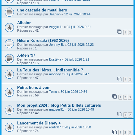
Réponses :
18
une cascade de metal hero
Dernier message par
Jaspion
«
12 juil. 2026 10:44
Albator
Dernier message par
veggie 11
«
04 juil. 2026 9:21
Réponses :
42
1
2
Hikaru Kurosaki (1962-2026)
Dernier message par
Johnny B.
«
02 juil. 2026 22:23
Réponses :
1
X-Men '97
Dernier message par
Esstéka
«
02 juil. 2026 1:21
Réponses :
15
La Tour des Héros... indisponible ?
Dernier message par
mooney
«
01 juil. 2026 0:47
Réponses :
47
1
2
Petits liens à voir
Dernier message par
Toine
«
30 juin 2026 19:54
Réponses :
59
1
2
3
Mon projet 2024 : blog Petits billets culturels
Dernier message par
mauser91
«
30 juin 2026 10:49
Réponses :
42
1
2
Lancement de Disney +
Dernier message par
routin87
«
28 juin 2026 18:58
Réponses :
74
1
2
3