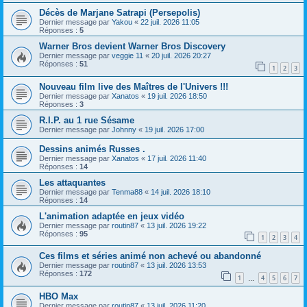
Décès de Marjane Satrapi (Persepolis)
Dernier message par
Yakou
«
22 juil. 2026 11:05
Réponses :
5
Warner Bros devient Warner Bros Discovery
Dernier message par
veggie 11
«
20 juil. 2026 20:27
Réponses :
51
1
2
3
Nouveau film live des Maîtres de l'Univers !!!
Dernier message par
Xanatos
«
19 juil. 2026 18:50
Réponses :
3
R.I.P. au 1 rue Sésame
Dernier message par
Johnny
«
19 juil. 2026 17:00
Dessins animés Russes .
Dernier message par
Xanatos
«
17 juil. 2026 11:40
Réponses :
14
Les attaquantes
Dernier message par
Tenma88
«
14 juil. 2026 18:10
Réponses :
14
L'animation adaptée en jeux vidéo
Dernier message par
routin87
«
13 juil. 2026 19:22
Réponses :
95
1
2
3
4
Ces films et séries animé non achevé ou abandonné
Dernier message par
routin87
«
13 juil. 2026 13:53
Réponses :
172
1
4
5
6
7
…
HBO Max
Dernier message par
routin87
«
13 juil. 2026 11:20