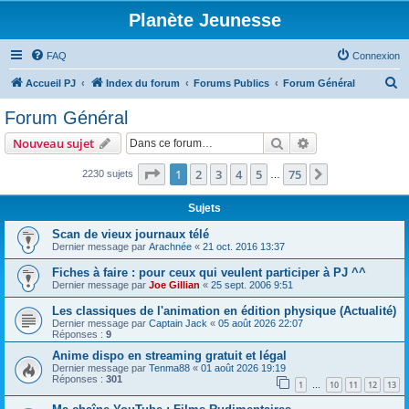
Planète Jeunesse
FAQ
Connexion
R
Accueil PJ
Index du forum
Forums Publics
Forum Général
e
Forum Général
c
Rechercher
Recherche avanc
Nouveau sujet
h
e
Page
1
sur
75
1
2
3
4
5
75
Suivante
2230 sujets
…
r
Sujets
c
Scan de vieux journaux télé
h
Dernier message par
Arachnée
«
21 oct. 2016 13:37
e
Fiches à faire : pour ceux qui veulent participer à PJ ^^
r
Dernier message par
Joe Gillian
«
25 sept. 2006 9:51
Les classiques de l'animation en édition physique (Actualité)
Dernier message par
Captain Jack
«
05 août 2026 22:07
Réponses :
9
Anime dispo en streaming gratuit et légal
Dernier message par
Tenma88
«
01 août 2026 19:19
Réponses :
301
1
10
11
12
13
…