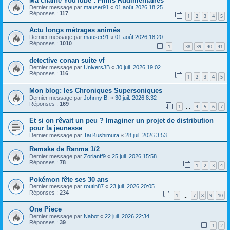
Ma chaîne YouTube : Films Rudimentaires
Dernier message par
mauser91
«
01 août 2026 18:25
Réponses :
117
1
2
3
4
5
Actu longs métrages animés
Dernier message par
mauser91
«
01 août 2026 18:20
Réponses :
1010
1
38
39
40
41
…
detective conan suite vf
Dernier message par
UniversJB
«
30 juil. 2026 19:02
Réponses :
116
1
2
3
4
5
Mon blog: les Chroniques Supersoniques
Dernier message par
Johnny B.
«
30 juil. 2026 8:32
Réponses :
169
1
4
5
6
7
…
Et si on rêvait un peu ? Imaginer un projet de distribution
pour la jeunesse
Dernier message par
Tai Kushimura
«
28 juil. 2026 3:53
Remake de Ranma 1/2
Dernier message par
Zorianff9
«
25 juil. 2026 15:58
Réponses :
78
1
2
3
4
Pokémon fête ses 30 ans
Dernier message par
routin87
«
23 juil. 2026 20:05
Réponses :
234
1
7
8
9
10
…
One Piece
Dernier message par
Nabot
«
22 juil. 2026 22:34
Réponses :
39
1
2