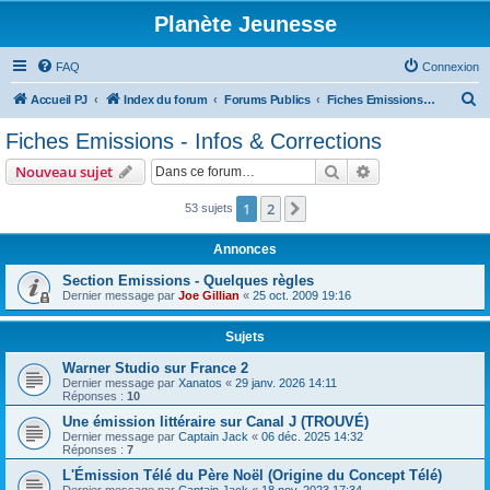
Planète Jeunesse
FAQ
Connexion
R
Accueil PJ
Index du forum
Forums Publics
Fiches Emissions - Infos & Corrections
e
Fiches Emissions - Infos & Corrections
c
Rechercher
Recherche avanc
Nouveau sujet
h
e
1
2
Suivante
53 sujets
r
Annonces
c
Section Emissions - Quelques règles
h
Dernier message par
Joe Gillian
«
25 oct. 2009 19:16
e
r
Sujets
Warner Studio sur France 2
Dernier message par
Xanatos
«
29 janv. 2026 14:11
Réponses :
10
Une émission littéraire sur Canal J (TROUVÉ)
Dernier message par
Captain Jack
«
06 déc. 2025 14:32
Réponses :
7
L'Émission Télé du Père Noël (Origine du Concept Télé)