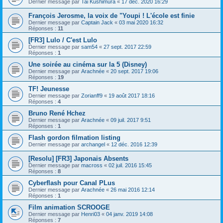
Dernier message par
Tai Kushimura
«
17 déc. 2020 16:29
François Jerosme, la voix de "Youpi ! L'école est finie
Dernier message par
Captain Jack
«
03 mai 2020 16:32
Réponses :
11
[FR3] Lulo / C'est Lulo
Dernier message par
sam54
«
27 sept. 2017 22:59
Réponses :
1
Une soirée au cinéma sur la 5 (Disney)
Dernier message par
Arachnée
«
20 sept. 2017 19:06
Réponses :
19
TF! Jeunesse
Dernier message par
Zorianff9
«
19 août 2017 18:16
Réponses :
4
Bruno René Hchez
Dernier message par
Arachnée
«
09 juil. 2017 9:51
Réponses :
1
Flash gordon filmation listing
Dernier message par
archangel
«
12 déc. 2016 12:39
[Resolu] [FR3] Japonais Absents
Dernier message par
macross
«
02 juil. 2016 15:45
Réponses :
8
Cyberflash pour Canal PLus
Dernier message par
Arachnée
«
26 mai 2016 12:14
Réponses :
1
Film animation SCROOGE
Dernier message par
Henri03
«
04 janv. 2019 14:08
Réponses :
7