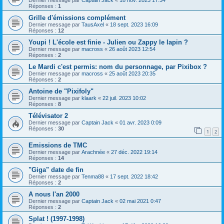
Dernier message par
Captain Jack
«
18 nov. 2023 17:34
Réponses :
1
Grille d'émissions complément
Dernier message par
TausAxel
«
18 sept. 2023 16:09
Réponses :
12
Youpi ! L'école est finie - Julien ou Zappy le lapin ?
Dernier message par
macross
«
26 août 2023 12:54
Réponses :
2
Le Mardi c'est permis: nom du personnage, par Pixibox ?
Dernier message par
macross
«
25 août 2023 20:35
Réponses :
2
Antoine de "Pixifoly"
Dernier message par
klaark
«
22 juil. 2023 10:02
Réponses :
8
Télévisator 2
Dernier message par
Captain Jack
«
01 avr. 2023 0:09
Réponses :
30
1
2
Emissions de TMC
Dernier message par
Arachnée
«
27 déc. 2022 19:14
Réponses :
14
"Giga" date de fin
Dernier message par
Tenma88
«
17 sept. 2022 18:42
Réponses :
2
A nous l'an 2000
Dernier message par
Captain Jack
«
02 mai 2021 0:47
Réponses :
2
Splat ! (1997-1998)