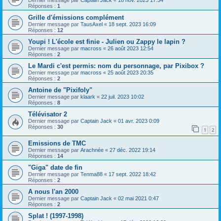
Dernier message par
Captain Jack
«
18 nov. 2023 17:34
Réponses :
1
Grille d'émissions complément
Dernier message par
TausAxel
«
18 sept. 2023 16:09
Réponses :
12
Youpi ! L'école est finie - Julien ou Zappy le lapin ?
Dernier message par
macross
«
26 août 2023 12:54
Réponses :
2
Le Mardi c'est permis: nom du personnage, par Pixibox ?
Dernier message par
macross
«
25 août 2023 20:35
Réponses :
2
Antoine de "Pixifoly"
Dernier message par
klaark
«
22 juil. 2023 10:02
Réponses :
8
Télévisator 2
Dernier message par
Captain Jack
«
01 avr. 2023 0:09
Réponses :
30
1
2
Emissions de TMC
Dernier message par
Arachnée
«
27 déc. 2022 19:14
Réponses :
14
"Giga" date de fin
Dernier message par
Tenma88
«
17 sept. 2022 18:42
Réponses :
2
A nous l'an 2000
Dernier message par
Captain Jack
«
02 mai 2021 0:47
Réponses :
2
Splat ! (1997-1998)