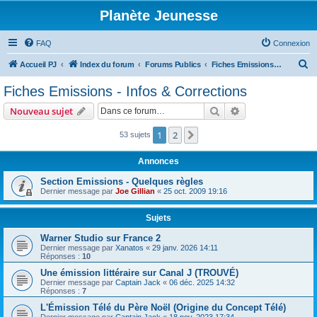
Planète Jeunesse
FAQ
Connexion
R
Accueil PJ
Index du forum
Forums Publics
Fiches Emissions - Infos & Corrections
e
Fiches Emissions - Infos & Corrections
c
Rechercher
Recherche avanc
Nouveau sujet
h
e
1
2
Suivante
53 sujets
r
Annonces
c
Section Emissions - Quelques règles
h
Dernier message par
Joe Gillian
«
25 oct. 2009 19:16
e
r
Sujets
Warner Studio sur France 2
Dernier message par
Xanatos
«
29 janv. 2026 14:11
Réponses :
10
Une émission littéraire sur Canal J (TROUVÉ)
Dernier message par
Captain Jack
«
06 déc. 2025 14:32
Réponses :
7
L'Émission Télé du Père Noël (Origine du Concept Télé)