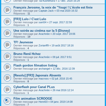
Dernier message par
Tai Kushimura
«
17 déc. 2020 16:29
François Jerosme, la voix de "Youpi ! L'école est finie
Dernier message par
Captain Jack
«
03 mai 2020 16:32
Réponses :
11
[FR3] Lulo / C'est Lulo
Dernier message par
sam54
«
27 sept. 2017 22:59
Réponses :
1
Une soirée au cinéma sur la 5 (Disney)
Dernier message par
Arachnée
«
20 sept. 2017 19:06
Réponses :
19
TF! Jeunesse
Dernier message par
Zorianff9
«
19 août 2017 18:16
Réponses :
4
Bruno René Hchez
Dernier message par
Arachnée
«
09 juil. 2017 9:51
Réponses :
1
Flash gordon filmation listing
Dernier message par
archangel
«
12 déc. 2016 12:39
[Resolu] [FR3] Japonais Absents
Dernier message par
macross
«
02 juil. 2016 15:45
Réponses :
8
Cyberflash pour Canal PLus
Dernier message par
Arachnée
«
26 mai 2016 12:14
Réponses :
1
Film animation SCROOGE
Dernier message par
Henri03
«
04 janv. 2019 14:08
Réponses :
7