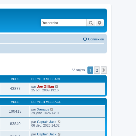
Rechercher
Recherche avancé
Connexion
1
2
Suivante
53 sujets
VUES
DERNIER MESSAGE
par
Joe Gillian
43877
25 oct. 2009 19:16
VUES
DERNIER MESSAGE
par
Xanatos
100413
29 janv. 2026 14:11
par
Captain Jack
83840
06 déc. 2025 14:32
par
Captain Jack