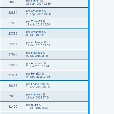
par
sam54
28808
27 sept. 2017 22:59
par
Arachnée
52814
20 sept. 2017 19:06
par
Zorianff9
37853
19 août 2017 18:16
par
Arachnée
23739
09 juil. 2017 9:51
par
archangel
22967
12 déc. 2016 12:39
par
macross
37926
02 juil. 2016 15:45
par
Arachnée
24843
26 mai 2016 12:14
par
Henri03
31004
04 janv. 2019 14:08
par
Faune-1980
26266
13 nov. 2015 16:55
par
macross
29262
12 nov. 2015 17:54
par
routin
31420
10 juil. 2015 18:51