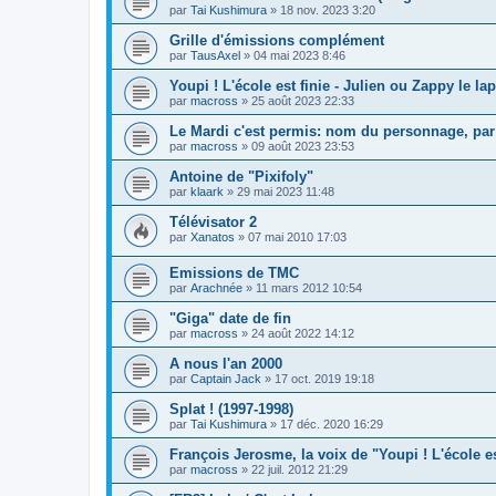
par
Tai Kushimura
» 18 nov. 2023 3:20
Grille d'émissions complément
par
TausAxel
» 04 mai 2023 8:46
Youpi ! L'école est finie - Julien ou Zappy le la
par
macross
» 25 août 2023 22:33
Le Mardi c'est permis: nom du personnage, par
par
macross
» 09 août 2023 23:53
Antoine de "Pixifoly"
par
klaark
» 29 mai 2023 11:48
Télévisator 2
par
Xanatos
» 07 mai 2010 17:03
Emissions de TMC
par
Arachnée
» 11 mars 2012 10:54
"Giga" date de fin
par
macross
» 24 août 2022 14:12
A nous l'an 2000
par
Captain Jack
» 17 oct. 2019 19:18
Splat ! (1997-1998)
par
Tai Kushimura
» 17 déc. 2020 16:29
François Jerosme, la voix de "Youpi ! L'école es
par
macross
» 22 juil. 2012 21:29