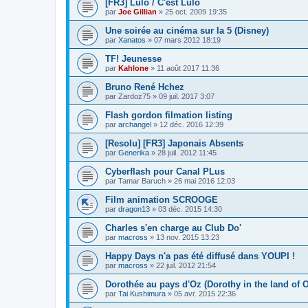
[FR3] Lulo / C'est Lulo
par
Joe Gillian
» 25 oct. 2009 19:35
Une soirée au cinéma sur la 5 (Disney)
par
Xanatos
» 07 mars 2012 18:19
TF! Jeunesse
par
Kahlone
» 11 août 2017 11:36
Bruno René Hchez
par
Zardoz75
» 09 juil. 2017 3:07
Flash gordon filmation listing
par
archangel
» 12 déc. 2016 12:39
[Resolu] [FR3] Japonais Absents
par
Generika
» 28 juil. 2012 11:45
Cyberflash pour Canal PLus
par
Tamar Baruch
» 26 mai 2016 12:03
Film animation SCROOGE
par
dragon13
» 03 déc. 2015 14:30
Charles s'en charge au Club Do'
par
macross
» 13 nov. 2015 13:23
Happy Days n'a pas été diffusé dans YOUPI !
par
macross
» 22 juil. 2012 21:54
Dorothée au pays d'Oz (Dorothy in the land of 
par
Tai Kushimura
» 05 avr. 2015 22:36