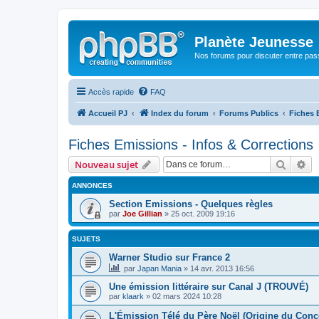
Planète Jeunesse
Nos forums pour discuter entre pas
Accès rapide
FAQ
Accueil PJ
Index du forum
Forums Publics
Fiches 
Fiches Emissions - Infos & Corrections
Recher
Re
Nouveau sujet
ANNONCES
Section Emissions - Quelques règles
par
Joe Gillian
» 25 oct. 2009 19:16
SUJETS
Warner Studio sur France 2
par
Japan Mania
» 14 avr. 2013 16:56
Une émission littéraire sur Canal J (TROUVÉ)
par
klaark
» 02 mars 2024 10:28
L'Émission Télé du Père Noël (Origine du Conc