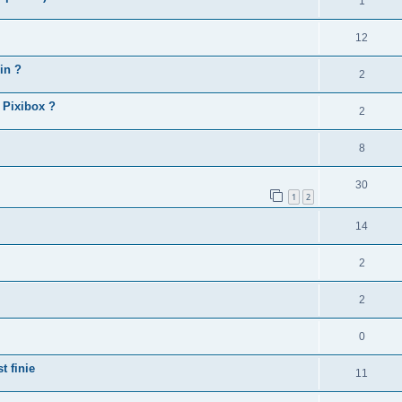
1
12
pin ?
2
 Pixibox ?
2
8
30
1
2
14
2
2
0
t finie
11