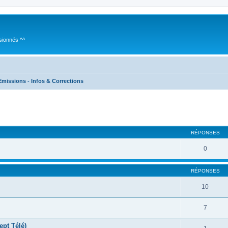
sionnés ^^
Emissions - Infos & Corrections
cher
cherche avancée
RÉPONSES
0
RÉPONSES
10
7
ept Télé)