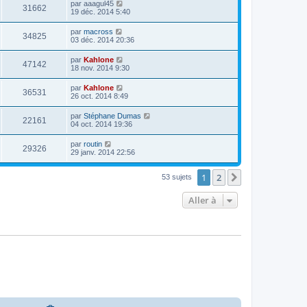
par
aaagul45
31662
19 déc. 2014 5:40
par
macross
34825
03 déc. 2014 20:36
par
Kahlone
47142
18 nov. 2014 9:30
par
Kahlone
36531
26 oct. 2014 8:49
par
Stéphane Dumas
22161
04 oct. 2014 19:36
par
routin
29326
29 janv. 2014 22:56
1
2
Suivante
53 sujets
Aller à