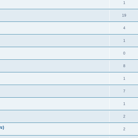
1
19
4
1
0
8
1
7
1
2
Oz)
2