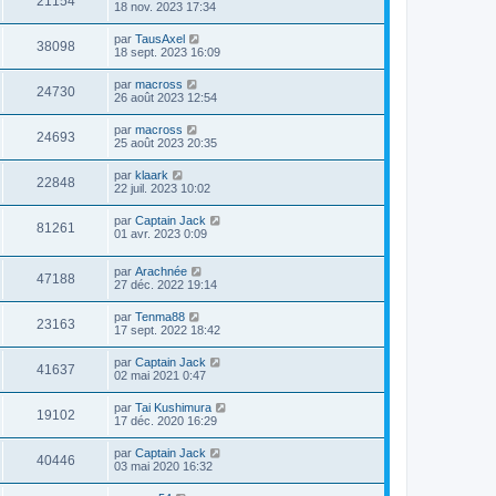
21154
18 nov. 2023 17:34
par
TausAxel
38098
18 sept. 2023 16:09
par
macross
24730
26 août 2023 12:54
par
macross
24693
25 août 2023 20:35
par
klaark
22848
22 juil. 2023 10:02
par
Captain Jack
81261
01 avr. 2023 0:09
par
Arachnée
47188
27 déc. 2022 19:14
par
Tenma88
23163
17 sept. 2022 18:42
par
Captain Jack
41637
02 mai 2021 0:47
par
Tai Kushimura
19102
17 déc. 2020 16:29
par
Captain Jack
40446
03 mai 2020 16:32