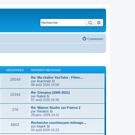
Rechercher
Recherche avancé
Connexion
MESSAGES
DERNIER MESSAGE
Re: Ma chaîne YouTube : Films…
28549
V
par
Arachnée
o
08 août 2026 14:08
i
r
Re: Gintama (2005-2021)
10344
l
V
par
Nabot
e
o
07 août 2026 18:35
d
i
e
r
Re: Warner Studio sur France 2
376
r
l
V
par
Xanatos
n
e
o
29 janv. 2026 14:11
i
d
i
e
e
r
Recherche court/moyen-métrage…
r
6802
r
l
V
par
klaark
m
n
e
o
04 août 2026 16:22
e
i
d
i
s