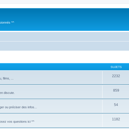
sionnés ^^
SUJETS
2232
films, ...
859
 en discute.
54
er ou préciser des infos...
1182
Posez vos questions ici ^^