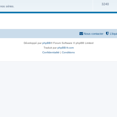
3240
nos séries.
Nous contacter
L’équ
Développé par
phpBB
® Forum Software © phpBB Limited
Traduit par
phpBB-fr.com
Confidentialité
|
Conditions