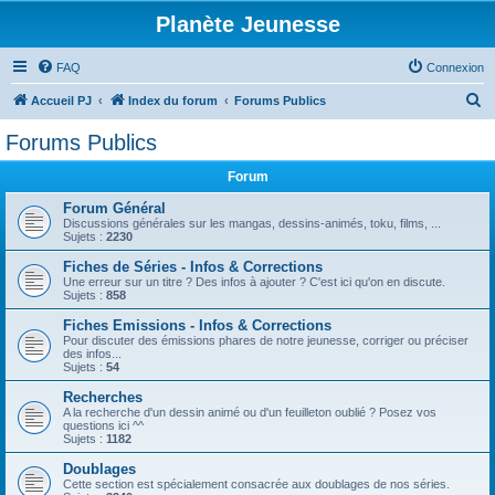
Planète Jeunesse
FAQ
Connexion
R
Accueil PJ
Index du forum
Forums Publics
e
Forums Publics
c
Forum
h
e
Forum Général
Discussions générales sur les mangas, dessins-animés, toku, films, ...
r
Sujets :
2230
c
Fiches de Séries - Infos & Corrections
Une erreur sur un titre ? Des infos à ajouter ? C'est ici qu'on en discute.
h
Sujets :
858
e
Fiches Emissions - Infos & Corrections
r
Pour discuter des émissions phares de notre jeunesse, corriger ou préciser
des infos...
Sujets :
54
Recherches
A la recherche d'un dessin animé ou d'un feuilleton oublié ? Posez vos
questions ici ^^
Sujets :
1182
Doublages
Cette section est spécialement consacrée aux doublages de nos séries.