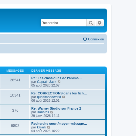
Rechercher
Recherche avancé
Connexion
MESSAGES
DERNIER MESSAGE
Re: Les classiques de l'anima…
28541
V
par
Captain Jack
o
05 août 2026 22:07
i
r
Re: CORRECTIONS dans les fich…
10341
l
V
par
quasimodoworld
e
o
06 août 2026 12:01
d
i
e
r
Re: Warner Studio sur France 2
376
r
l
V
par
Xanatos
n
e
o
29 janv. 2026 14:11
i
d
i
e
e
r
Recherche court/moyen-métrage…
r
6802
r
l
V
par
klaark
m
n
e
o
04 août 2026 16:22
e
i
d
i
s