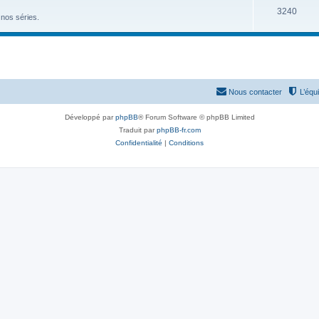
3240
nos séries.
Nous contacter
L’équ
Développé par
phpBB
® Forum Software © phpBB Limited
Traduit par
phpBB-fr.com
Confidentialité
|
Conditions