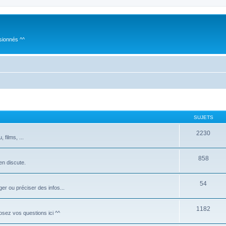
sionnés ^^
SUJETS
2230
films, ...
858
 en discute.
54
er ou préciser des infos...
1182
Posez vos questions ici ^^