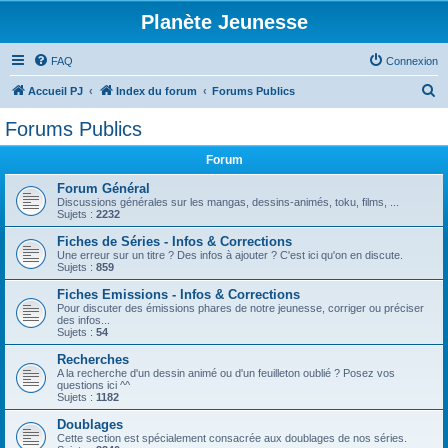
Planète Jeunesse
FAQ
Connexion
R
Accueil PJ
Index du forum
Forums Publics
e
Forums Publics
c
Forum
h
e
Forum Général
Discussions générales sur les mangas, dessins-animés, toku, films, ...
r
Sujets :
2232
c
Fiches de Séries - Infos & Corrections
Une erreur sur un titre ? Des infos à ajouter ? C'est ici qu'on en discute.
h
Sujets :
859
e
Fiches Emissions - Infos & Corrections
r
Pour discuter des émissions phares de notre jeunesse, corriger ou préciser
des infos...
Sujets :
54
Recherches
A la recherche d'un dessin animé ou d'un feuilleton oublié ? Posez vos
questions ici ^^
Sujets :
1182
Doublages
Cette section est spécialement consacrée aux doublages de nos séries.