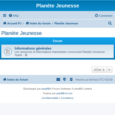
Planète Jeunesse
FAQ
Connexion
R
Accueil PJ
Index du forum
Planète Jeunesse
e
Planète Jeunesse
c
Forum
h
e
Informations générales
Les annonces et informations importantes concernant Planète Jeunesse
r
Sujets :
11
c
h
Aller à
e
r
Index du forum
Heures au format
UTC+02:00
Développé par
phpBB
® Forum Software © phpBB Limited
Traduit par
phpBB-fr.com
Confidentialité
|
Conditions