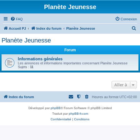
Planète Jeunesse
FAQ
Connexion
R
Accueil PJ
Index du forum
Planète Jeunesse
e
Planète Jeunesse
c
Forum
h
e
Informations générales
Les annonces et informations importantes concernant Planète Jeunesse
r
Sujets :
11
c
h
Aller à
e
r
Index du forum
Heures au format
UTC+02:00
Développé par
phpBB
® Forum Software © phpBB Limited
Traduit par
phpBB-fr.com
Confidentialité
|
Conditions