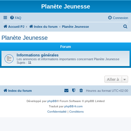
Planète Jeunesse
FAQ
Connexion
R
Accueil PJ
Index du forum
Planète Jeunesse
e
Planète Jeunesse
c
Forum
h
e
Informations générales
Les annonces et informations importantes concernant Planète Jeunesse
r
Sujets :
11
c
h
Aller à
e
r
Index du forum
Heures au format
UTC+02:00
Développé par
phpBB
® Forum Software © phpBB Limited
Traduit par
phpBB-fr.com
Confidentialité
|
Conditions