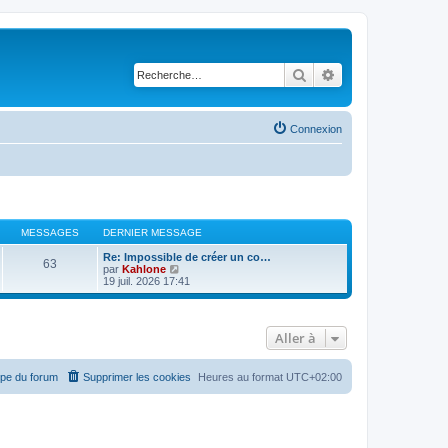
Rechercher
Recherche avancé
Connexion
MESSAGES
DERNIER MESSAGE
Re: Impossible de créer un co…
63
V
par
Kahlone
o
19 juil. 2026 17:41
i
r
l
e
Aller à
d
e
r
n
ipe du forum
Supprimer les cookies
Heures au format
UTC+02:00
i
e
r
m
e
s