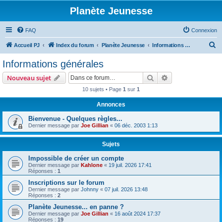
Planète Jeunesse
FAQ
Connexion
R
Accueil PJ
Index du forum
Planète Jeunesse
Informations générales
e
Informations générales
c
Rechercher
Recherche avanc
Nouveau sujet
h
10 sujets • Page
1
sur
1
e
Annonces
r
c
Bienvenue - Quelques règles...
Dernier message par
Joe Gillian
«
06 déc. 2003 1:13
h
e
Sujets
r
Impossible de créer un compte
Dernier message par
Kahlone
«
19 juil. 2026 17:41
Réponses :
1
Inscriptions sur le forum
Dernier message par
Johnny
«
07 juil. 2026 13:48
Réponses :
2
Planète Jeunesse... en panne ?
Dernier message par
Joe Gillian
«
16 août 2024 17:37
Réponses :
19