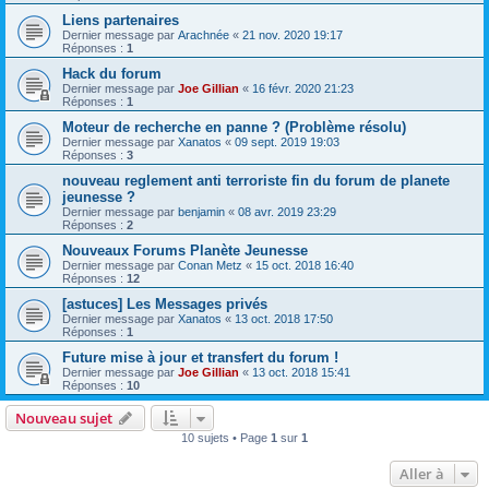
Liens partenaires
Dernier message par
Arachnée
«
21 nov. 2020 19:17
Réponses :
1
Hack du forum
Dernier message par
Joe Gillian
«
16 févr. 2020 21:23
Réponses :
1
Moteur de recherche en panne ? (Problème résolu)
Dernier message par
Xanatos
«
09 sept. 2019 19:03
Réponses :
3
nouveau reglement anti terroriste fin du forum de planete
jeunesse ?
Dernier message par
benjamin
«
08 avr. 2019 23:29
Réponses :
2
Nouveaux Forums Planète Jeunesse
Dernier message par
Conan Metz
«
15 oct. 2018 16:40
Réponses :
12
[astuces] Les Messages privés
Dernier message par
Xanatos
«
13 oct. 2018 17:50
Réponses :
1
Future mise à jour et transfert du forum !
Dernier message par
Joe Gillian
«
13 oct. 2018 15:41
Réponses :
10
Nouveau sujet
10 sujets • Page
1
sur
1
Aller à