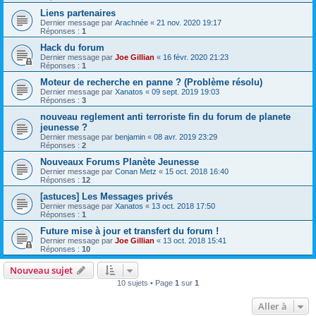
Liens partenaires
Dernier message par
Arachnée
«
21 nov. 2020 19:17
Réponses :
1
Hack du forum
Dernier message par
Joe Gillian
«
16 févr. 2020 21:23
Réponses :
1
Moteur de recherche en panne ? (Problème résolu)
Dernier message par
Xanatos
«
09 sept. 2019 19:03
Réponses :
3
nouveau reglement anti terroriste fin du forum de planete
jeunesse ?
Dernier message par
benjamin
«
08 avr. 2019 23:29
Réponses :
2
Nouveaux Forums Planète Jeunesse
Dernier message par
Conan Metz
«
15 oct. 2018 16:40
Réponses :
12
[astuces] Les Messages privés
Dernier message par
Xanatos
«
13 oct. 2018 17:50
Réponses :
1
Future mise à jour et transfert du forum !
Dernier message par
Joe Gillian
«
13 oct. 2018 15:41
Réponses :
10
Nouveau sujet
10 sujets • Page
1
sur
1
Aller à