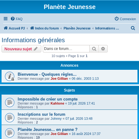
Planète Jeunesse
FAQ
Connexion
R
Accueil PJ
Index du forum
Planète Jeunesse
Informations générales
e
Informations générales
c
Rechercher
Recherche avanc
Nouveau sujet
h
10 sujets • Page
1
sur
1
e
Annonces
r
c
Bienvenue - Quelques règles...
Dernier message par
Joe Gillian
«
06 déc. 2003 1:13
h
e
Sujets
r
Impossible de créer un compte
Dernier message par
Kahlone
«
19 juil. 2026 17:41
Réponses :
1
Inscriptions sur le forum
Dernier message par
Johnny
«
07 juil. 2026 13:48
Réponses :
2
Planète Jeunesse... en panne ?
Dernier message par
Joe Gillian
«
16 août 2024 17:37
Réponses :
19