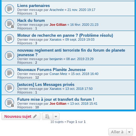
Liens partenaires
Dernier message par
Arachnée
«
21 nov. 2020 19:17
Réponses :
1
Hack du forum
Dernier message par
Joe Gillian
«
16 févr. 2020 21:23
Réponses :
1
Moteur de recherche en panne ? (Problème résolu)
Dernier message par
Xanatos
«
09 sept. 2019 19:03
Réponses :
3
nouveau reglement anti terroriste fin du forum de planete
jeunesse ?
Dernier message par
benjamin
«
08 avr. 2019 23:29
Réponses :
2
Nouveaux Forums Planète Jeunesse
Dernier message par
Conan Metz
«
15 oct. 2018 16:40
Réponses :
12
[astuces] Les Messages privés
Dernier message par
Xanatos
«
13 oct. 2018 17:50
Réponses :
1
Future mise à jour et transfert du forum !
Dernier message par
Joe Gillian
«
13 oct. 2018 15:41
Réponses :
10
Nouveau sujet
10 sujets • Page
1
sur
1
Aller à