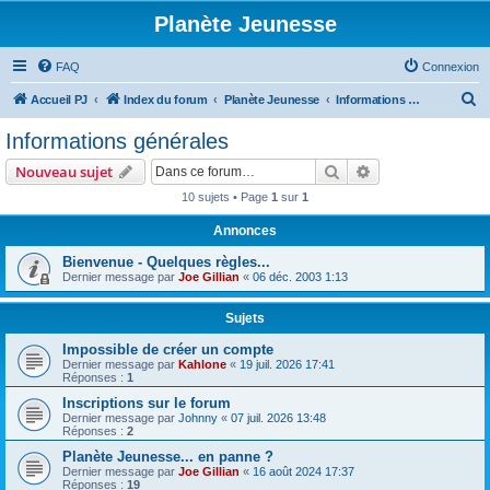
Planète Jeunesse
FAQ
Connexion
R
Accueil PJ
Index du forum
Planète Jeunesse
Informations générales
e
Informations générales
c
Rechercher
Recherche avanc
Nouveau sujet
h
10 sujets • Page
1
sur
1
e
Annonces
r
c
Bienvenue - Quelques règles...
Dernier message par
Joe Gillian
«
06 déc. 2003 1:13
h
e
Sujets
r
Impossible de créer un compte
Dernier message par
Kahlone
«
19 juil. 2026 17:41
Réponses :
1
Inscriptions sur le forum
Dernier message par
Johnny
«
07 juil. 2026 13:48
Réponses :
2
Planète Jeunesse... en panne ?
Dernier message par
Joe Gillian
«
16 août 2024 17:37
Réponses :
19