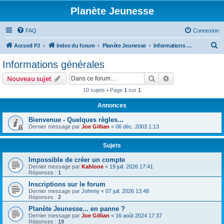
Planète Jeunesse
FAQ
Connexion
R
Accueil PJ
Index du forum
Planète Jeunesse
Informations générales
e
Informations générales
c
Rechercher
Recherche avanc
Nouveau sujet
h
10 sujets • Page
1
sur
1
e
Annonces
r
c
Bienvenue - Quelques règles...
Dernier message par
Joe Gillian
«
06 déc. 2003 1:13
h
e
Sujets
r
Impossible de créer un compte
Dernier message par
Kahlone
«
19 juil. 2026 17:41
Réponses :
1
Inscriptions sur le forum
Dernier message par
Johnny
«
07 juil. 2026 13:48
Réponses :
2
Planète Jeunesse... en panne ?
Dernier message par
Joe Gillian
«
16 août 2024 17:37
Réponses :
19