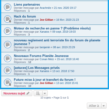
Liens partenaires
Dernier message par
Arachnée
«
21 nov. 2020 19:17
Réponses :
1
Hack du forum
Dernier message par
Joe Gillian
«
16 févr. 2020 21:23
Réponses :
1
Moteur de recherche en panne ? (Problème résolu)
Dernier message par
Xanatos
«
09 sept. 2019 19:03
Réponses :
3
nouveau reglement anti terroriste fin du forum de planete
jeunesse ?
Dernier message par
benjamin
«
08 avr. 2019 23:29
Réponses :
2
Nouveaux Forums Planète Jeunesse
Dernier message par
Conan Metz
«
15 oct. 2018 16:40
Réponses :
12
[astuces] Les Messages privés
Dernier message par
Xanatos
«
13 oct. 2018 17:50
Réponses :
1
Future mise à jour et transfert du forum !
Dernier message par
Joe Gillian
«
13 oct. 2018 15:41
Réponses :
10
Nouveau sujet
10 sujets • Page
1
sur
1
Aller à