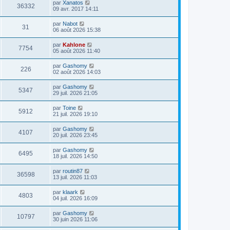
par
Xanatos
36332
09 avr. 2017 14:11
par
Nabot
31
06 août 2026 15:38
par
Kahlone
7754
05 août 2026 11:40
par
Gashomy
226
02 août 2026 14:03
par
Gashomy
5347
29 juil. 2026 21:05
par
Toine
5912
21 juil. 2026 19:10
par
Gashomy
4107
20 juil. 2026 23:45
par
Gashomy
6495
18 juil. 2026 14:50
par
routin87
36598
13 juil. 2026 11:03
par
klaark
4803
04 juil. 2026 16:09
par
Gashomy
10797
30 juin 2026 11:06