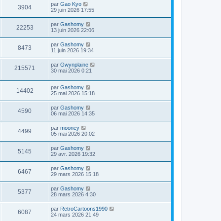
par
Gao Kyo
3904
29 juin 2026 17:55
par
Gashomy
22253
13 juin 2026 22:06
par
Gashomy
8473
11 juin 2026 19:34
par
Gwynplaine
215571
30 mai 2026 0:21
par
Gashomy
14402
25 mai 2026 15:18
par
Gashomy
4590
06 mai 2026 14:35
par
mooney
4499
05 mai 2026 20:02
par
Gashomy
5145
29 avr. 2026 19:32
par
Gashomy
6467
29 mars 2026 15:18
par
Gashomy
5377
28 mars 2026 4:30
par
RetroCartoons1990
6087
24 mars 2026 21:49