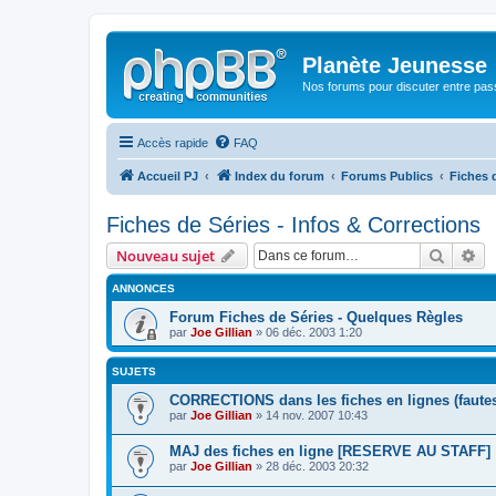
Planète Jeunesse
Nos forums pour discuter entre pas
Accès rapide
FAQ
Accueil PJ
Index du forum
Forums Publics
Fiches d
Fiches de Séries - Infos & Corrections
Recher
Re
Nouveau sujet
ANNONCES
Forum Fiches de Séries - Quelques Règles
par
Joe Gillian
» 06 déc. 2003 1:20
SUJETS
CORRECTIONS dans les fiches en lignes (fautes,
par
Joe Gillian
» 14 nov. 2007 10:43
MAJ des fiches en ligne [RESERVE AU STAFF]
par
Joe Gillian
» 28 déc. 2003 20:32