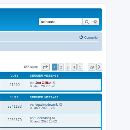
Rechercher
Recherche avancé
Connexion
Page
1
sur
29
1
2
3
4
5
29
Suivante
858 sujets
…
VUES
DERNIER MESSAGE
par
Joe Gillian
51260
06 déc. 2003 1:20
VUES
DERNIER MESSAGE
par
quasimodoworld
3841183
06 août 2026 12:01
par
Chernabog
2263670
05 août 2026 15:02