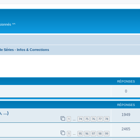
sionnés ^^
e Séries - Infos & Corrections
cher
cherche avancée
RÉPONSES
0
RÉPONSES
 ...)
1949
1
74
75
76
77
78
…
2465
1
95
96
97
98
99
…