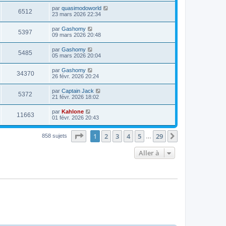
par
quasimodoworld
6512
23 mars 2026 22:34
par
Gashomy
5397
09 mars 2026 20:48
par
Gashomy
5485
05 mars 2026 20:04
par
Gashomy
34370
26 févr. 2026 20:24
par
Captain Jack
5372
21 févr. 2026 18:02
par
Kahlone
11663
01 févr. 2026 20:43
Page
1
sur
29
1
2
3
4
5
29
Suivante
858 sujets
…
Aller à