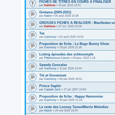
FICHES DE TITRES EN COURS A FINALISER
par
Kahlone
» 20 juil. 2016 10:51
Gintama (2005-2021)
par
Nabot
» 06 août 2026 15:38
GROSSES FICHES A REALISER : Manifestez-v
par
Kahlone
» 07 oct. 2025 16:06
Taz
par
Gashomy
» 02 août 2026 14:03
Proposition de fiche : Le Bugs Bunny Show
par
Gashomy
» 29 juil. 2026 21:05
Listing épisodes des schtroumpfs
par
Ptitpimousse Cassis
» 03 janv. 2010 1:18
Speedy Gonzales
par
Gashomy
» 11 juil. 2026 12:44
Titi et Grosminet
par
Gashomy
» 06 juin 2026 18:51
Prince Saphir
par
Captain Jack
» 27 juil. 2007 19:50
Proposition de fiche : Happy Harmonies
par
Gashomy
» 30 juin 2026 21:18
Le reste des Looney Tunes/Merrie Melodies
par
klaark
» 29 mai 2026 16:04