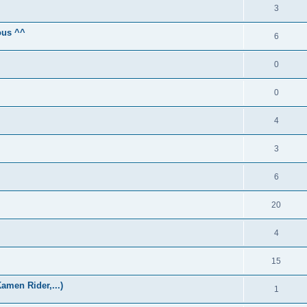
3
ous ^^
6
0
0
4
3
6
20
4
15
amen Rider,...)
1