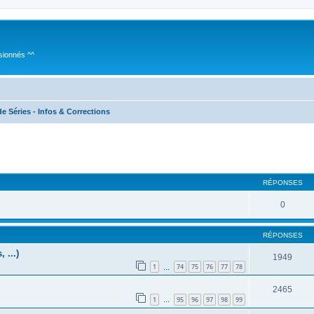
sionnés ^^
e Séries - Infos & Corrections
cher
cherche avancée
RÉPONSES
0
RÉPONSES
 ...)
1949
1
74
75
76
77
78
…
2465
1
95
96
97
98
99
…