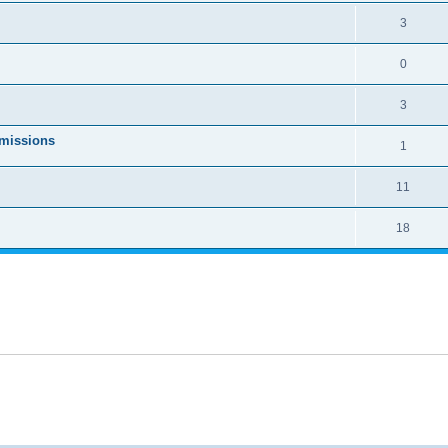
3
0
3
émissions
1
11
18