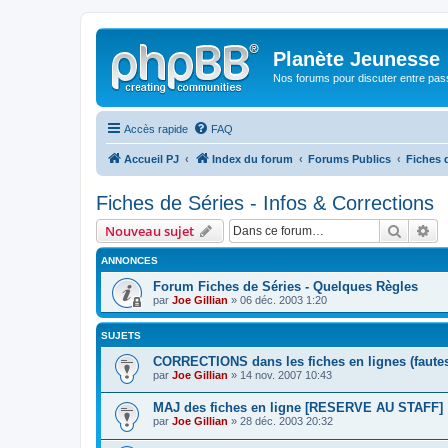
Planète Jeunesse
Nos forums pour discuter entre pas
Accès rapide
FAQ
Accueil PJ
Index du forum
Forums Publics
Fiches d
Fiches de Séries - Infos & Corrections
Recher
Re
Nouveau sujet
ANNONCES
Forum Fiches de Séries - Quelques Règles
par
Joe Gillian
» 06 déc. 2003 1:20
SUJETS
CORRECTIONS dans les fiches en lignes (fautes,
par
Joe Gillian
» 14 nov. 2007 10:43
MAJ des fiches en ligne [RESERVE AU STAFF]
par
Joe Gillian
» 28 déc. 2003 20:32