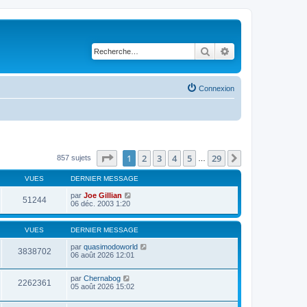
Rechercher
Recherche avancé
Connexion
Page
1
sur
29
1
2
3
4
5
29
Suivante
857 sujets
…
VUES
DERNIER MESSAGE
par
Joe Gillian
51244
06 déc. 2003 1:20
VUES
DERNIER MESSAGE
par
quasimodoworld
3838702
06 août 2026 12:01
par
Chernabog
2262361
05 août 2026 15:02