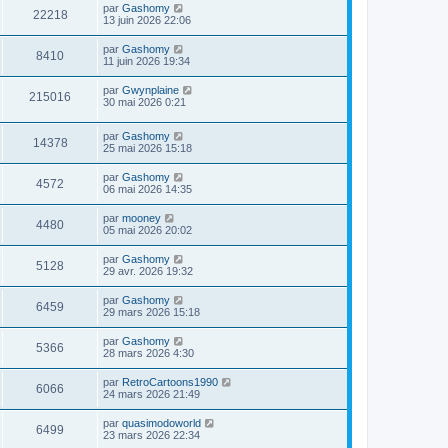
par
Gashomy
22218
13 juin 2026 22:06
par
Gashomy
8410
11 juin 2026 19:34
par
Gwynplaine
215016
30 mai 2026 0:21
par
Gashomy
14378
25 mai 2026 15:18
par
Gashomy
4572
06 mai 2026 14:35
par
mooney
4480
05 mai 2026 20:02
par
Gashomy
5128
29 avr. 2026 19:32
par
Gashomy
6459
29 mars 2026 15:18
par
Gashomy
5366
28 mars 2026 4:30
par
RetroCartoons1990
6066
24 mars 2026 21:49
par
quasimodoworld
6499
23 mars 2026 22:34