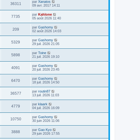
par
Xanatos
36311
09 avr. 2017 14:11
par
Kahlone
7735
05 août 2026 11:40
par
Gashomy
209
02 août 2026 14:03
par
Gashomy
5329
29 juil. 2026 21:05
par
Toine
5898
21 juil. 2026 19:10
par
Gashomy
4091
20 juil. 2026 23:45
par
Gashomy
6470
18 juil. 2026 14:50
par
routin87
36577
13 juil. 2026 11:03
par
klaark
4779
04 juil. 2026 16:09
par
Gashomy
10750
30 juin 2026 11:06
par
Gao Kyo
3888
29 juin 2026 17:55