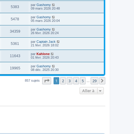
par
Gashomy
5383
09 mars 2026 20:48
par
Gashomy
5478
05 mars 2026 20:04
par
Gashomy
34359
26 févr. 2026 20:24
par
Captain Jack
5361
21 févr. 2026 18:02
par
Kahlone
11643
01 févr. 2026 20:43
par
Gashomy
19965
08 déc. 2025 20:30
Page
1
sur
29
1
2
3
4
5
29
Suivante
857 sujets
…
Aller à