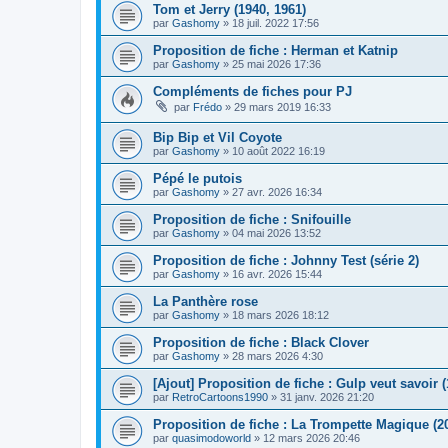
Tom et Jerry (1940, 1961)
par
Gashomy
» 18 juil. 2022 17:56
Proposition de fiche : Herman et Katnip
par
Gashomy
» 25 mai 2026 17:36
Compléments de fiches pour PJ
par
Frédo
» 29 mars 2019 16:33
Bip Bip et Vil Coyote
par
Gashomy
» 10 août 2022 16:19
Pépé le putois
par
Gashomy
» 27 avr. 2026 16:34
Proposition de fiche : Snifouille
par
Gashomy
» 04 mai 2026 13:52
Proposition de fiche : Johnny Test (série 2)
par
Gashomy
» 16 avr. 2026 15:44
La Panthère rose
par
Gashomy
» 18 mars 2026 18:12
Proposition de fiche : Black Clover
par
Gashomy
» 28 mars 2026 4:30
[Ajout] Proposition de fiche : Gulp veut savoir (
par
RetroCartoons1990
» 31 janv. 2026 21:20
Proposition de fiche : La Trompette Magique (2
par
quasimodoworld
» 12 mars 2026 20:46