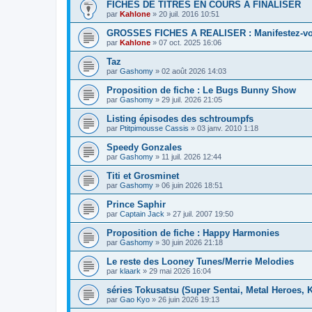
FICHES DE TITRES EN COURS A FINALISER
par
Kahlone
» 20 juil. 2016 10:51
GROSSES FICHES A REALISER : Manifestez-v
par
Kahlone
» 07 oct. 2025 16:06
Taz
par
Gashomy
» 02 août 2026 14:03
Proposition de fiche : Le Bugs Bunny Show
par
Gashomy
» 29 juil. 2026 21:05
Listing épisodes des schtroumpfs
par
Ptitpimousse Cassis
» 03 janv. 2010 1:18
Speedy Gonzales
par
Gashomy
» 11 juil. 2026 12:44
Titi et Grosminet
par
Gashomy
» 06 juin 2026 18:51
Prince Saphir
par
Captain Jack
» 27 juil. 2007 19:50
Proposition de fiche : Happy Harmonies
par
Gashomy
» 30 juin 2026 21:18
Le reste des Looney Tunes/Merrie Melodies
par
klaark
» 29 mai 2026 16:04
séries Tokusatsu (Super Sentai, Metal Heroes, K
par
Gao Kyo
» 26 juin 2026 19:13