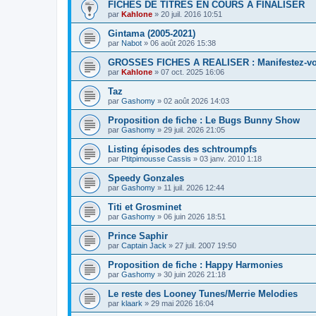
FICHES DE TITRES EN COURS A FINALISER
par
Kahlone
» 20 juil. 2016 10:51
Gintama (2005-2021)
par
Nabot
» 06 août 2026 15:38
GROSSES FICHES A REALISER : Manifestez-v
par
Kahlone
» 07 oct. 2025 16:06
Taz
par
Gashomy
» 02 août 2026 14:03
Proposition de fiche : Le Bugs Bunny Show
par
Gashomy
» 29 juil. 2026 21:05
Listing épisodes des schtroumpfs
par
Ptitpimousse Cassis
» 03 janv. 2010 1:18
Speedy Gonzales
par
Gashomy
» 11 juil. 2026 12:44
Titi et Grosminet
par
Gashomy
» 06 juin 2026 18:51
Prince Saphir
par
Captain Jack
» 27 juil. 2007 19:50
Proposition de fiche : Happy Harmonies
par
Gashomy
» 30 juin 2026 21:18
Le reste des Looney Tunes/Merrie Melodies
par
klaark
» 29 mai 2026 16:04