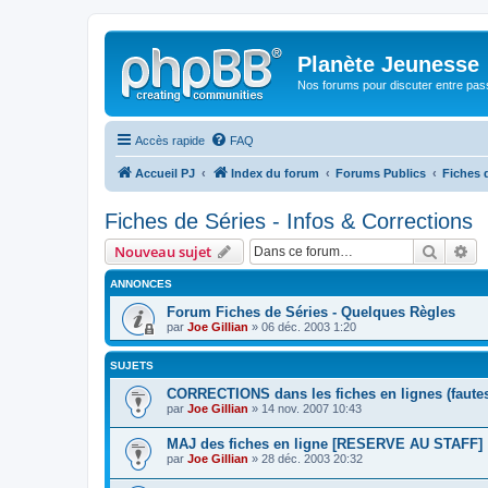
Planète Jeunesse
Nos forums pour discuter entre pas
Accès rapide
FAQ
Accueil PJ
Index du forum
Forums Publics
Fiches d
Fiches de Séries - Infos & Corrections
Recher
Re
Nouveau sujet
ANNONCES
Forum Fiches de Séries - Quelques Règles
par
Joe Gillian
» 06 déc. 2003 1:20
SUJETS
CORRECTIONS dans les fiches en lignes (fautes,
par
Joe Gillian
» 14 nov. 2007 10:43
MAJ des fiches en ligne [RESERVE AU STAFF]
par
Joe Gillian
» 28 déc. 2003 20:32