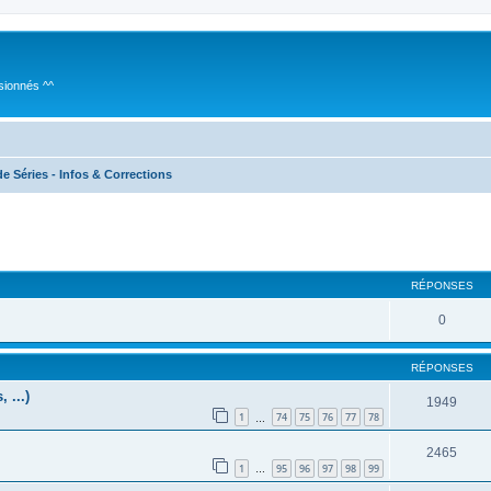
sionnés ^^
e Séries - Infos & Corrections
cher
cherche avancée
RÉPONSES
0
RÉPONSES
 ...)
1949
1
74
75
76
77
78
…
2465
1
95
96
97
98
99
…