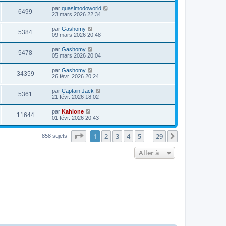
par
quasimodoworld
6499
23 mars 2026 22:34
par
Gashomy
5384
09 mars 2026 20:48
par
Gashomy
5478
05 mars 2026 20:04
par
Gashomy
34359
26 févr. 2026 20:24
par
Captain Jack
5361
21 févr. 2026 18:02
par
Kahlone
11644
01 févr. 2026 20:43
Page
1
sur
29
1
2
3
4
5
29
Suivante
858 sujets
…
Aller à