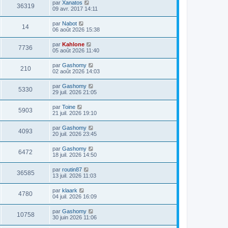
par
Xanatos
36319
09 avr. 2017 14:11
par
Nabot
14
06 août 2026 15:38
par
Kahlone
7736
05 août 2026 11:40
par
Gashomy
210
02 août 2026 14:03
par
Gashomy
5330
29 juil. 2026 21:05
par
Toine
5903
21 juil. 2026 19:10
par
Gashomy
4093
20 juil. 2026 23:45
par
Gashomy
6472
18 juil. 2026 14:50
par
routin87
36585
13 juil. 2026 11:03
par
klaark
4780
04 juil. 2026 16:09
par
Gashomy
10758
30 juin 2026 11:06