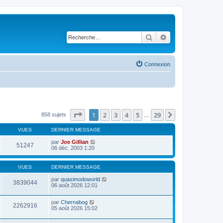
Rechercher
Recherche avancé
Connexion
Page
1
sur
29
1
2
3
4
5
29
Suivante
858 sujets
…
VUES
DERNIER MESSAGE
par
Joe Gillian
51247
06 déc. 2003 1:20
VUES
DERNIER MESSAGE
par
quasimodoworld
3839044
06 août 2026 12:01
par
Chernabog
2262916
05 août 2026 15:02