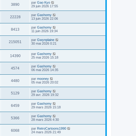
par
Gao Kyo
3890
29 juin 2026 17:55
par
Gashomy
22228
13 juin 2026 22:06
par
Gashomy
8413
11 juin 2026 19:34
par
Gwynplaine
215051
30 mai 2026 0:21
par
Gashomy
14390
25 mai 2026 15:18
par
Gashomy
4574
06 mai 2026 14:35
par
mooney
4480
05 mai 2026 20:02
par
Gashomy
5129
29 avr. 2026 19:32
par
Gashomy
6459
29 mars 2026 15:18
par
Gashomy
5366
28 mars 2026 4:30
par
RetroCartoons1990
6068
24 mars 2026 21:49