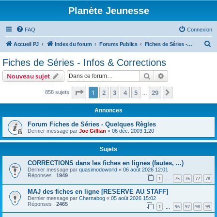
Planète Jeunesse
FAQ
Connexion
R
Accueil PJ
Index du forum
Forums Publics
Fiches de Séries - Infos & Corrections
e
Fiches de Séries - Infos & Corrections
c
Rechercher
Recherche avanc
Nouveau sujet
h
e
Page
1
sur
29
1
2
3
4
5
29
Suivante
858 sujets
…
r
Annonces
c
Forum Fiches de Séries - Quelques Règles
h
Dernier message par
Joe Gillian
«
06 déc. 2003 1:20
e
r
Sujets
CORRECTIONS dans les fiches en lignes (fautes, ...)
Dernier message par
quasimodoworld
«
06 août 2026 12:01
Réponses :
1949
1
75
76
77
78
…
MAJ des fiches en ligne [RESERVE AU STAFF]
Dernier message par
Chernabog
«
05 août 2026 15:02
Réponses :
2465
1
96
97
98
99
…