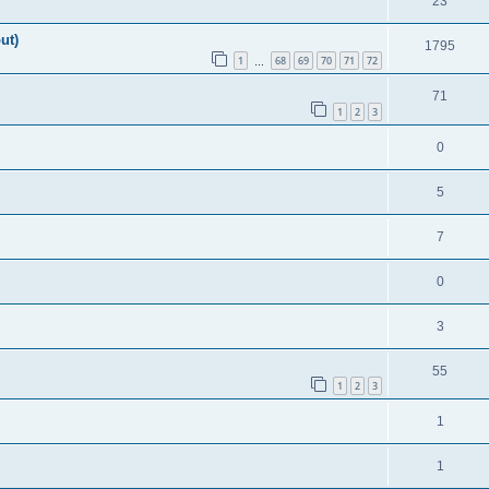
23
ut)
1795
1
68
69
70
71
72
…
71
1
2
3
0
5
7
0
3
55
1
2
3
1
1