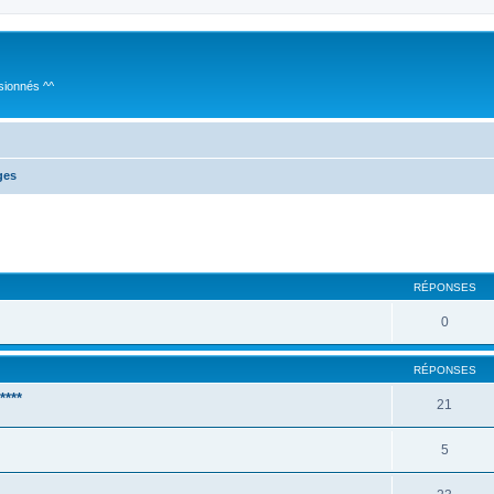
sionnés ^^
ges
cher
cherche avancée
RÉPONSES
0
RÉPONSES
***
21
5