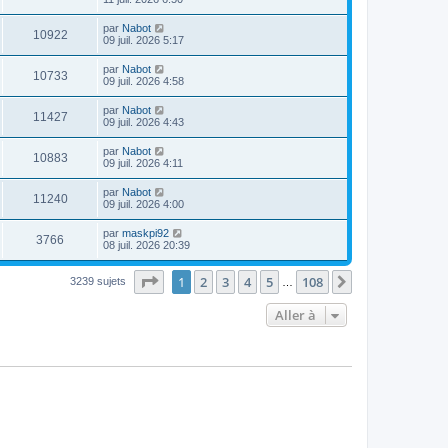
par
Nabot
10922
09 juil. 2026 5:17
par
Nabot
10733
09 juil. 2026 4:58
par
Nabot
11427
09 juil. 2026 4:43
par
Nabot
10883
09 juil. 2026 4:11
par
Nabot
11240
09 juil. 2026 4:00
par
maskpi92
3766
08 juil. 2026 20:39
Page
1
sur
108
1
2
3
4
5
108
Suivante
3239 sujets
…
Aller à