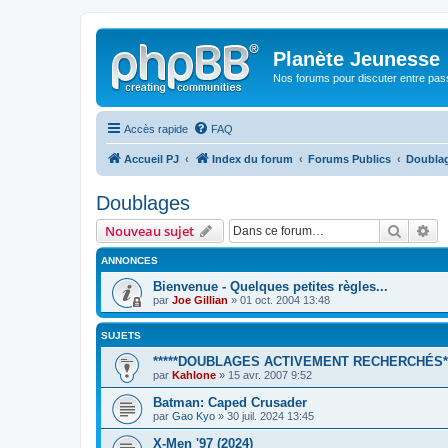
Planète Jeunesse
Nos forums pour discuter entre pas
Accès rapide
FAQ
Accueil PJ
Index du forum
Forums Publics
Doubla
Doublages
Recher
Re
Nouveau sujet
ANNONCES
Bienvenue - Quelques petites règles...
par
Joe Gillian
» 01 oct. 2004 13:48
SUJETS
*****DOUBLAGES ACTIVEMENT RECHERCHÉS**
par
Kahlone
» 15 avr. 2007 9:52
Batman: Caped Crusader
par
Gao Kyo
» 30 juil. 2024 13:45
X-Men '97 (2024)