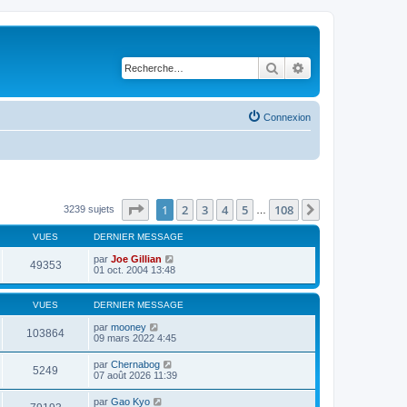
Rechercher
Recherche avancé
Connexion
Page
1
sur
108
1
2
3
4
5
108
Suivante
3239 sujets
…
VUES
DERNIER MESSAGE
par
Joe Gillian
49353
01 oct. 2004 13:48
VUES
DERNIER MESSAGE
par
mooney
103864
09 mars 2022 4:45
par
Chernabog
5249
07 août 2026 11:39
par
Gao Kyo