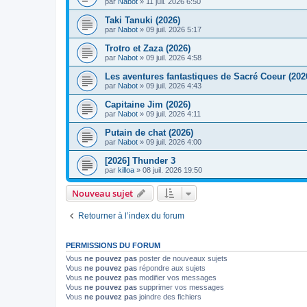
par
Nabot
» 11 juil. 2026 6:50
Taki Tanuki (2026)
par
Nabot
» 09 juil. 2026 5:17
Trotro et Zaza (2026)
par
Nabot
» 09 juil. 2026 4:58
Les aventures fantastiques de Sacré Coeur (202
par
Nabot
» 09 juil. 2026 4:43
Capitaine Jim (2026)
par
Nabot
» 09 juil. 2026 4:11
Putain de chat (2026)
par
Nabot
» 09 juil. 2026 4:00
[2026] Thunder 3
par
killoa
» 08 juil. 2026 19:50
Nouveau sujet
Retourner à l’index du forum
PERMISSIONS DU FORUM
Vous
ne pouvez pas
poster de nouveaux sujets
Vous
ne pouvez pas
répondre aux sujets
Vous
ne pouvez pas
modifier vos messages
Vous
ne pouvez pas
supprimer vos messages
Vous
ne pouvez pas
joindre des fichiers