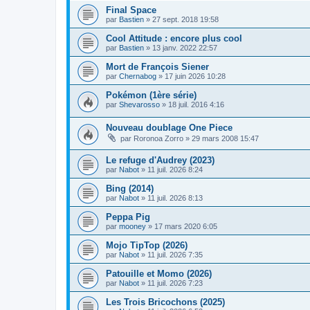
Final Space
par
Bastien
» 27 sept. 2018 19:58
Cool Attitude : encore plus cool
par
Bastien
» 13 janv. 2022 22:57
Mort de François Siener
par
Chernabog
» 17 juin 2026 10:28
Pokémon (1ère série)
par
Shevarosso
» 18 juil. 2016 4:16
Nouveau doublage One Piece
par
Roronoa Zorro
» 29 mars 2008 15:47
Le refuge d'Audrey (2023)
par
Nabot
» 11 juil. 2026 8:24
Bing (2014)
par
Nabot
» 11 juil. 2026 8:13
Peppa Pig
par
mooney
» 17 mars 2020 6:05
Mojo TipTop (2026)
par
Nabot
» 11 juil. 2026 7:35
Patouille et Momo (2026)
par
Nabot
» 11 juil. 2026 7:23
Les Trois Bricochons (2025)