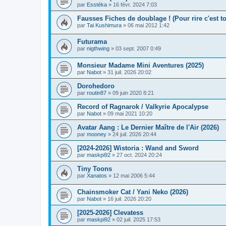
par
Esstéka
» 16 févr. 2024 7:03
Fausses Fiches de doublage ! (Pour rire c'est to
par
Tai Kushimura
» 06 mai 2012 1:42
Futurama
par
nigthwing
» 03 sept. 2007 0:49
Monsieur Madame Mini Aventures (2025)
par
Nabot
» 31 juil. 2026 20:02
Dorohedoro
par
routin87
» 09 juin 2020 8:21
Record of Ragnarok / Valkyrie Apocalypse
par
Nabot
» 09 mai 2021 10:20
Avatar Aang : Le Dernier Maître de l'Air (2026)
par
mooney
» 24 juil. 2026 20:44
[2024-2026] Wistoria : Wand and Sword
par
maskpi92
» 27 oct. 2024 20:24
Tiny Toons
par
Xanatos
» 12 mai 2006 5:44
Chainsmoker Cat / Yani Neko (2026)
par
Nabot
» 16 juil. 2026 20:20
[2025-2026] Clevatess
par
maskpi92
» 02 juil. 2025 17:53