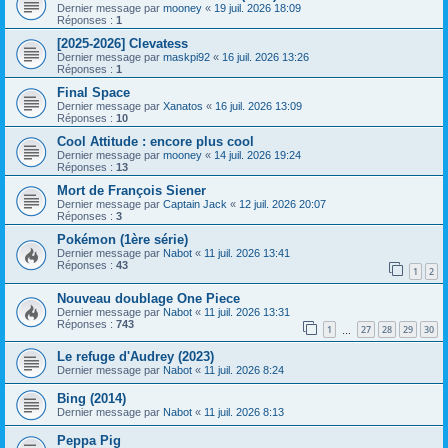
Dernier message par
mooney
«
19 juil. 2026 18:09
Réponses :
1
[2025-2026] Clevatess
Dernier message par
maskpi92
«
16 juil. 2026 13:26
Réponses :
1
Final Space
Dernier message par
Xanatos
«
16 juil. 2026 13:09
Réponses :
10
Cool Attitude : encore plus cool
Dernier message par
mooney
«
14 juil. 2026 19:24
Réponses :
13
Mort de François Siener
Dernier message par
Captain Jack
«
12 juil. 2026 20:07
Réponses :
3
Pokémon (1ère série)
Dernier message par
Nabot
«
11 juil. 2026 13:41
Réponses :
43
1
2
Nouveau doublage One Piece
Dernier message par
Nabot
«
11 juil. 2026 13:31
Réponses :
743
1
27
28
29
30
…
Le refuge d'Audrey (2023)
Dernier message par
Nabot
«
11 juil. 2026 8:24
Bing (2014)
Dernier message par
Nabot
«
11 juil. 2026 8:13
Peppa Pig