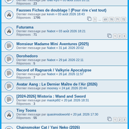
Dernier message par
Gao Kyo
«
05 août 2026 20:12
Réponses :
23
Fausses Fiches de doublage ! (Pour rire c'est tout)
Dernier message par
kevin
«
03 août 2026 18:43
Réponses :
1795
1
69
70
71
72
…
Futurama
Dernier message par
Nabot
«
03 août 2026 18:21
Réponses :
71
1
2
3
Monsieur Madame Mini Aventures (2025)
Dernier message par
Nabot
«
31 juil. 2026 20:02
Dorohedoro
Dernier message par
Nabot
«
29 juil. 2026 22:11
Réponses :
5
Record of Ragnarok / Valkyrie Apocalypse
Dernier message par
Nabot
«
26 juil. 2026 11:57
Réponses :
7
Avatar Aang : Le Dernier Maître de l'Air (2026)
Dernier message par
mooney
«
24 juil. 2026 20:44
[2024-2026] Wistoria : Wand and Sword
Dernier message par
maskpi92
«
20 juil. 2026 18:31
Réponses :
3
Tiny Toons
Dernier message par
quasimodoworld
«
20 juil. 2026 17:30
Réponses :
55
1
2
3
Chainsmoker Cat / Yani Neko (2026)