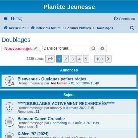
Planète Jeunesse
FAQ
Connexion
R
Accueil PJ
Index du forum
Forums Publics
Doublages
e
Doublages
c
Rechercher
Recherche avanc
Nouveau sujet
h
e
Page
1
sur
108
1
2
3
4
5
108
Suivante
3239 sujets
…
r
Annonces
c
Bienvenue - Quelques petites règles...
h
Dernier message par
Joe Gillian
«
01 oct. 2004 13:48
e
r
Sujets
*****DOUBLAGES ACTIVEMENT RECHERCHÉS*****
Dernier message par
mooney
«
09 mars 2022 4:45
Réponses :
21
Batman: Caped Crusader
Dernier message par
Chernabog
«
07 août 2026 11:39
Réponses :
5
X-Men '97 (2024)