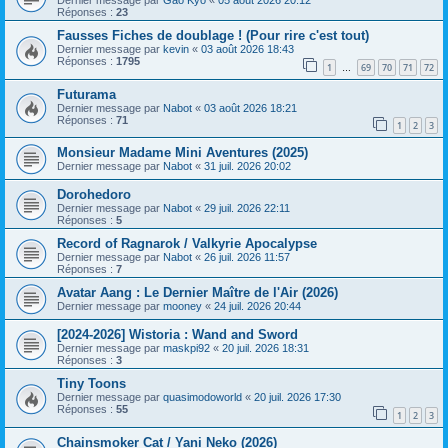
Dernier message par
Gao Kyo
«
05 août 2026 20:12
Réponses :
23
Fausses Fiches de doublage ! (Pour rire c'est tout)
Dernier message par
kevin
«
03 août 2026 18:43
Réponses :
1795
1
69
70
71
72
…
Futurama
Dernier message par
Nabot
«
03 août 2026 18:21
Réponses :
71
1
2
3
Monsieur Madame Mini Aventures (2025)
Dernier message par
Nabot
«
31 juil. 2026 20:02
Dorohedoro
Dernier message par
Nabot
«
29 juil. 2026 22:11
Réponses :
5
Record of Ragnarok / Valkyrie Apocalypse
Dernier message par
Nabot
«
26 juil. 2026 11:57
Réponses :
7
Avatar Aang : Le Dernier Maître de l'Air (2026)
Dernier message par
mooney
«
24 juil. 2026 20:44
[2024-2026] Wistoria : Wand and Sword
Dernier message par
maskpi92
«
20 juil. 2026 18:31
Réponses :
3
Tiny Toons
Dernier message par
quasimodoworld
«
20 juil. 2026 17:30
Réponses :
55
1
2
3
Chainsmoker Cat / Yani Neko (2026)