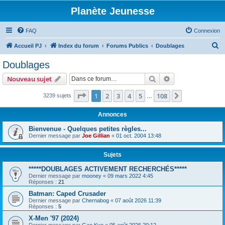
Planète Jeunesse
FAQ
Connexion
R
Accueil PJ
Index du forum
Forums Publics
Doublages
e
Doublages
c
Rechercher
Recherche avanc
Nouveau sujet
h
e
Page
1
sur
108
1
2
3
4
5
108
Suivante
3239 sujets
…
r
Annonces
c
Bienvenue - Quelques petites règles...
h
Dernier message par
Joe Gillian
«
01 oct. 2004 13:48
e
r
Sujets
*****DOUBLAGES ACTIVEMENT RECHERCHÉS*****
Dernier message par
mooney
«
09 mars 2022 4:45
Réponses :
21
Batman: Caped Crusader
Dernier message par
Chernabog
«
07 août 2026 11:39
Réponses :
5
X-Men '97 (2024)