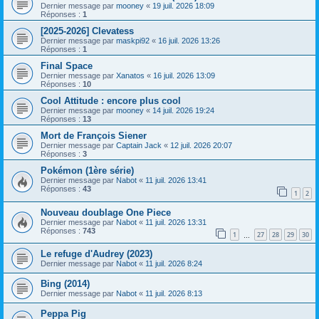
Dernier message par
mooney
«
19 juil. 2026 18:09
Réponses :
1
[2025-2026] Clevatess
Dernier message par
maskpi92
«
16 juil. 2026 13:26
Réponses :
1
Final Space
Dernier message par
Xanatos
«
16 juil. 2026 13:09
Réponses :
10
Cool Attitude : encore plus cool
Dernier message par
mooney
«
14 juil. 2026 19:24
Réponses :
13
Mort de François Siener
Dernier message par
Captain Jack
«
12 juil. 2026 20:07
Réponses :
3
Pokémon (1ère série)
Dernier message par
Nabot
«
11 juil. 2026 13:41
Réponses :
43
1
2
Nouveau doublage One Piece
Dernier message par
Nabot
«
11 juil. 2026 13:31
Réponses :
743
1
27
28
29
30
…
Le refuge d'Audrey (2023)
Dernier message par
Nabot
«
11 juil. 2026 8:24
Bing (2014)
Dernier message par
Nabot
«
11 juil. 2026 8:13
Peppa Pig