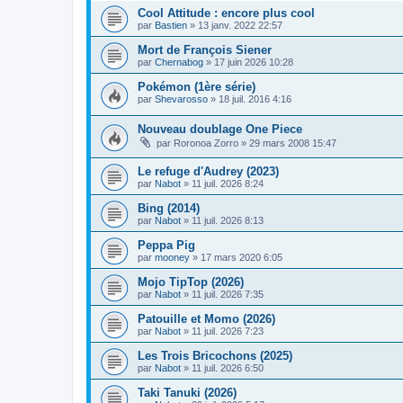
Cool Attitude : encore plus cool
par
Bastien
» 13 janv. 2022 22:57
Mort de François Siener
par
Chernabog
» 17 juin 2026 10:28
Pokémon (1ère série)
par
Shevarosso
» 18 juil. 2016 4:16
Nouveau doublage One Piece
par
Roronoa Zorro
» 29 mars 2008 15:47
Le refuge d'Audrey (2023)
par
Nabot
» 11 juil. 2026 8:24
Bing (2014)
par
Nabot
» 11 juil. 2026 8:13
Peppa Pig
par
mooney
» 17 mars 2020 6:05
Mojo TipTop (2026)
par
Nabot
» 11 juil. 2026 7:35
Patouille et Momo (2026)
par
Nabot
» 11 juil. 2026 7:23
Les Trois Bricochons (2025)
par
Nabot
» 11 juil. 2026 6:50
Taki Tanuki (2026)