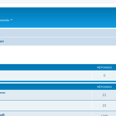
sionnés ^^
ges
cher
cherche avancée
RÉPONSES
0
RÉPONSES
***
21
23
ut)