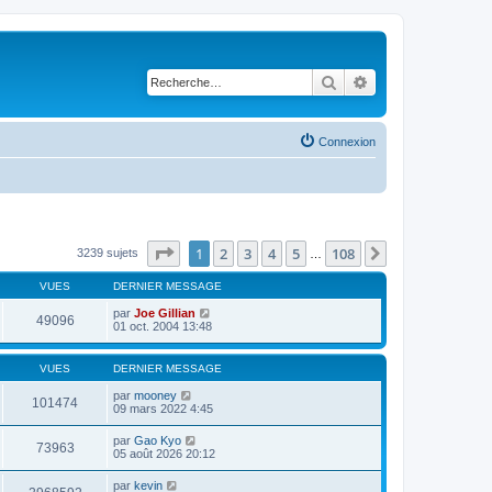
Rechercher
Recherche avancé
Connexion
Page
1
sur
108
1
2
3
4
5
108
Suivante
3239 sujets
…
VUES
DERNIER MESSAGE
par
Joe Gillian
49096
01 oct. 2004 13:48
VUES
DERNIER MESSAGE
par
mooney
101474
09 mars 2022 4:45
par
Gao Kyo
73963
05 août 2026 20:12
par
kevin