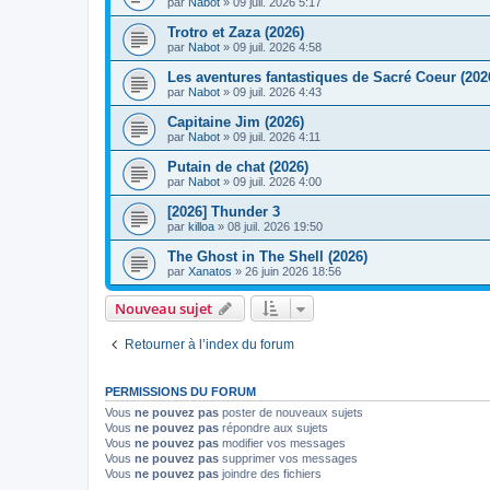
par
Nabot
» 09 juil. 2026 5:17
Trotro et Zaza (2026)
par
Nabot
» 09 juil. 2026 4:58
Les aventures fantastiques de Sacré Coeur (202
par
Nabot
» 09 juil. 2026 4:43
Capitaine Jim (2026)
par
Nabot
» 09 juil. 2026 4:11
Putain de chat (2026)
par
Nabot
» 09 juil. 2026 4:00
[2026] Thunder 3
par
killoa
» 08 juil. 2026 19:50
The Ghost in The Shell (2026)
par
Xanatos
» 26 juin 2026 18:56
Nouveau sujet
Retourner à l’index du forum
PERMISSIONS DU FORUM
Vous
ne pouvez pas
poster de nouveaux sujets
Vous
ne pouvez pas
répondre aux sujets
Vous
ne pouvez pas
modifier vos messages
Vous
ne pouvez pas
supprimer vos messages
Vous
ne pouvez pas
joindre des fichiers