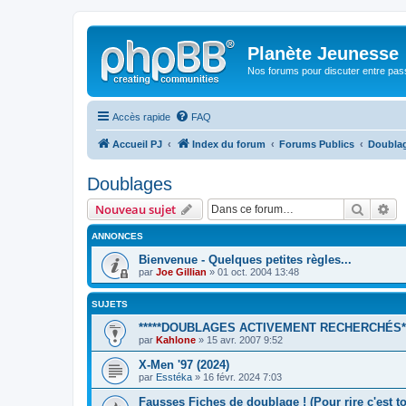
Planète Jeunesse
Nos forums pour discuter entre pas
Accès rapide
FAQ
Accueil PJ
Index du forum
Forums Publics
Doubla
Doublages
Recher
Re
Nouveau sujet
ANNONCES
Bienvenue - Quelques petites règles...
par
Joe Gillian
» 01 oct. 2004 13:48
SUJETS
*****DOUBLAGES ACTIVEMENT RECHERCHÉS**
par
Kahlone
» 15 avr. 2007 9:52
X-Men '97 (2024)
par
Esstéka
» 16 févr. 2024 7:03
Fausses Fiches de doublage ! (Pour rire c'est to