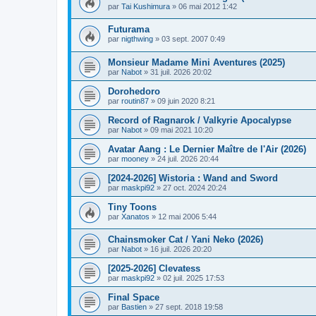
par
Tai Kushimura
» 06 mai 2012 1:42
Futurama
par
nigthwing
» 03 sept. 2007 0:49
Monsieur Madame Mini Aventures (2025)
par
Nabot
» 31 juil. 2026 20:02
Dorohedoro
par
routin87
» 09 juin 2020 8:21
Record of Ragnarok / Valkyrie Apocalypse
par
Nabot
» 09 mai 2021 10:20
Avatar Aang : Le Dernier Maître de l'Air (2026)
par
mooney
» 24 juil. 2026 20:44
[2024-2026] Wistoria : Wand and Sword
par
maskpi92
» 27 oct. 2024 20:24
Tiny Toons
par
Xanatos
» 12 mai 2006 5:44
Chainsmoker Cat / Yani Neko (2026)
par
Nabot
» 16 juil. 2026 20:20
[2025-2026] Clevatess
par
maskpi92
» 02 juil. 2025 17:53
Final Space
par
Bastien
» 27 sept. 2018 19:58