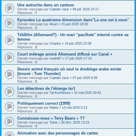
Une autruche dans un cartoon
Dernier message par
Captain Jack
«
08 juil. 2025 23:17
Réponses :
7
Episodes La quatrieme dimension dans"La une est à vous"
Dernier message par
Alcan
«
21 juin 2025 18:30
Réponses :
2
Téléfilm (Allemand?) - Un mari "pacifiste" interné contre sa
femme
Dernier message par
Charles
«
19 juin 2025 22:08
Réponses :
2
Court métrage animé Allemand diffusé sur Canal +
Dernier message par
routin87
«
17 juin 2025 17:15
Réponses :
2
Dessin animé français où seul le doublage arabe existe
[trouvé : Tom Thunder]
Dernier message par
Captain Jack
«
07 juin 2025 0:36
Réponses :
5
Les détectives de l'étrange tsr1
Dernier message par
Tai Kushimura
«
31 mai 2025 20:42
Réponses :
3
Politiquement correct (1999)
Dernier message par
Nabot
«
13 mai 2025 0:13
Réponses :
2
Connaissez-vous « Terry Bears » ??
Dernier message par
Toine
«
26 févr. 2025 13:23
Réponses :
3
Animation avec des personnages de cartes