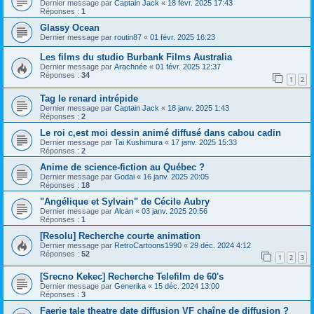
Dernier message par
Captain Jack
«
18 févr. 2025 17:43
Réponses :
1
Glassy Ocean
Dernier message par
routin87
«
01 févr. 2025 16:23
Les films du studio Burbank Films Australia
Dernier message par
Arachnée
«
01 févr. 2025 12:37
Réponses :
34
1
2
Tag le renard intrépide
Dernier message par
Captain Jack
«
18 janv. 2025 1:43
Réponses :
2
Le roi c,est moi dessin animé diffusé dans cabou cadin
Dernier message par
Tai Kushimura
«
17 janv. 2025 15:33
Réponses :
2
Anime de science-fiction au Québec ?
Dernier message par
Godai
«
16 janv. 2025 20:05
Réponses :
18
"Angélique et Sylvain" de Cécile Aubry
Dernier message par
Alcan
«
03 janv. 2025 20:56
Réponses :
1
[Resolu] Recherche courte animation
Dernier message par
RetroCartoons1990
«
29 déc. 2024 4:12
Réponses :
52
1
2
3
[Srecno Kekec] Recherche Telefilm de 60's
Dernier message par
Generika
«
15 déc. 2024 13:00
Réponses :
3
Faerie tale theatre date diffusion VF chaîne de diffusion ?