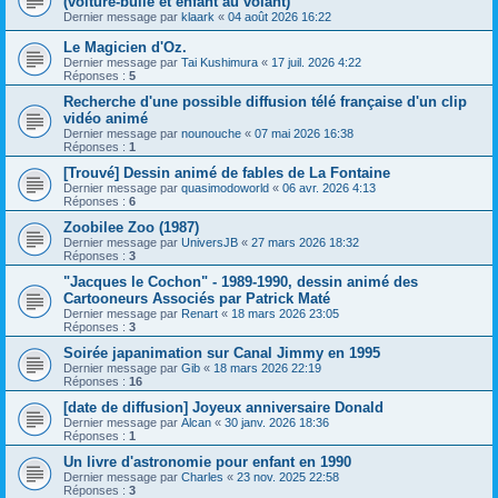
(voiture-bulle et enfant au volant)
Dernier message par
klaark
«
04 août 2026 16:22
Le Magicien d'Oz.
Dernier message par
Tai Kushimura
«
17 juil. 2026 4:22
Réponses :
5
Recherche d'une possible diffusion télé française d'un clip
vidéo animé
Dernier message par
nounouche
«
07 mai 2026 16:38
Réponses :
1
[Trouvé] Dessin animé de fables de La Fontaine
Dernier message par
quasimodoworld
«
06 avr. 2026 4:13
Réponses :
6
Zoobilee Zoo (1987)
Dernier message par
UniversJB
«
27 mars 2026 18:32
Réponses :
3
"Jacques le Cochon" - 1989-1990, dessin animé des
Cartooneurs Associés par Patrick Maté
Dernier message par
Renart
«
18 mars 2026 23:05
Réponses :
3
Soirée japanimation sur Canal Jimmy en 1995
Dernier message par
Gib
«
18 mars 2026 22:19
Réponses :
16
[date de diffusion] Joyeux anniversaire Donald
Dernier message par
Alcan
«
30 janv. 2026 18:36
Réponses :
1
Un livre d'astronomie pour enfant en 1990
Dernier message par
Charles
«
23 nov. 2025 22:58
Réponses :
3