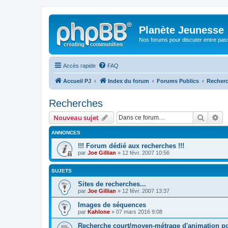
Planète Jeunesse
Nos forums pour discuter entre pas
Accès rapide
FAQ
Accueil PJ
Index du forum
Forums Publics
Recher
Recherches
Recher
Re
Nouveau sujet
ANNONCES
!!! Forum dédié aux recherches !!!
par
Joe Gillian
» 12 févr. 2007 10:56
SUJETS
Sites de recherches...
par
Joe Gillian
» 12 févr. 2007 13:37
Images de séquences
par
Kahlone
» 07 mars 2016 9:08
Recherche court/moyen-métrage d'animation poét