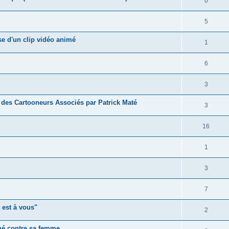
0
5
se d'un clip vidéo animé
1
6
3
 des Cartooneurs Associés par Patrick Maté
3
16
1
3
7
est à vous"
2
rné contre sa femme