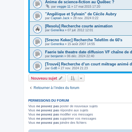
Anime de science-fiction au Québec ?
par
veggie 11
» 17 mai 2015 17:20
"Angélique et Sylvain" de Cécile Aubry
par
Captain Jack
» 28 nov. 2024 0:22
[Resolu] Recherche courte animation
par
Generika
» 07 juil. 2012 12:01
[Srecno Kekec] Recherche Telefilm de 60's
par
Generika
» 15 août 2007 14:55
Faerie tale theatre date diffusion VF chaîne de d
par
benjamin
» 06 déc. 2024 22:40
[Trouvé] Recherche d’un court métrage animé de
par
GdB
» 27 nov. 2024 21:23
Nouveau sujet
Retourner à l’index du forum
PERMISSIONS DU FORUM
Vous
ne pouvez pas
poster de nouveaux sujets
Vous
ne pouvez pas
répondre aux sujets
Vous
ne pouvez pas
modifier vos messages
Vous
ne pouvez pas
supprimer vos messages
Vous
ne pouvez pas
joindre des fichiers