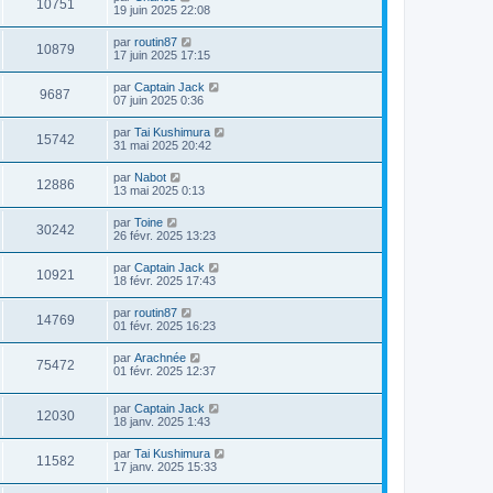
10751
19 juin 2025 22:08
par
routin87
10879
17 juin 2025 17:15
par
Captain Jack
9687
07 juin 2025 0:36
par
Tai Kushimura
15742
31 mai 2025 20:42
par
Nabot
12886
13 mai 2025 0:13
par
Toine
30242
26 févr. 2025 13:23
par
Captain Jack
10921
18 févr. 2025 17:43
par
routin87
14769
01 févr. 2025 16:23
par
Arachnée
75472
01 févr. 2025 12:37
par
Captain Jack
12030
18 janv. 2025 1:43
par
Tai Kushimura
11582
17 janv. 2025 15:33