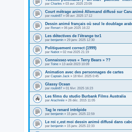
par
Charles
» 03 avr. 2025 23:09
Court métrage animé Allemand diffusé sur Cana
par
routin87
» 08 avr. 2025 17:12
Dessin animé français où seul le doublage arab
par
Renart
» 06 juin 2025 16:22
Les détectives de l'étrange tsr1
par
benjamin
» 29 janv. 2025 12:30
Politiquement correct (1999)
par
Nabot
» 02 mai 2025 21:19
Connaissez-vous « Terry Bears » ??
par
Toine
» 13 août 2023 10:09
Animation avec des personnages de cartes
par
Captain Jack
» 18 févr. 2025 0:45
Glassy Ocean
par
routin87
» 01 févr. 2025 16:23
Les films du studio Burbank Films Australia
par
Arachnée
» 26 déc. 2015 11:05
Tag le renard intrépide
par
benjamin
» 15 janv. 2025 22:59
Le roi c,est moi dessin animé diffusé dans cab
par
benjamin
» 15 janv. 2025 22:33