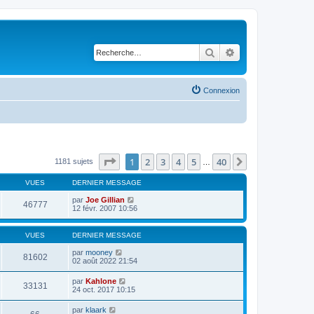
Rechercher
Recherche avancé
Connexion
Page
1
sur
40
1
2
3
4
5
40
Suivante
1181 sujets
…
VUES
DERNIER MESSAGE
par
Joe Gillian
46777
12 févr. 2007 10:56
VUES
DERNIER MESSAGE
par
mooney
81602
02 août 2022 21:54
par
Kahlone
33131
24 oct. 2017 10:15
par
klaark