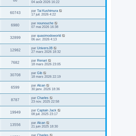
66
04 août 2026 16:22
par
Tai Kushimura
60743
17 juil. 2026 4:22
par
nounouche
6980
07 mai 2026 16:38
par
quasimodoworld
32899
06 avr. 2026 4:13
par
UniversJB
12982
27 mars 2026 18:32
par
Renart
7682
18 mars 2026 23:05
par
Gib
30708
18 mars 2026 22:19
par
Alcan
6599
30 janv. 2026 18:36
par
Charles
8787
23 nov. 2025 22:58
par
Captain Jack
19949
08 juil. 2025 23:17
par
Alcan
13556
21 juin 2025 18:30
par
Charles