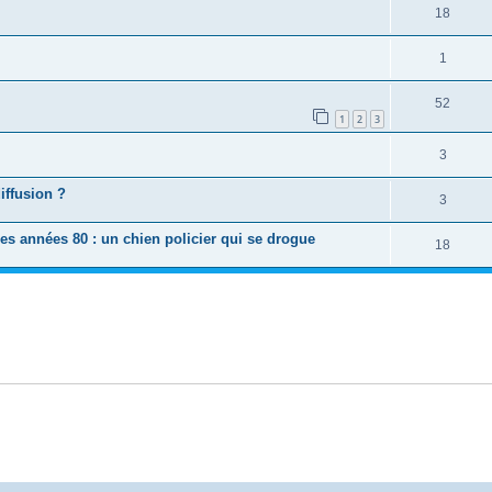
18
1
52
1
2
3
3
iffusion ?
3
s années 80 : un chien policier qui se drogue
18