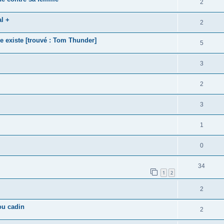
2
l +
2
e existe [trouvé : Tom Thunder]
5
3
2
3
1
0
34
1
2
2
ou cadin
2