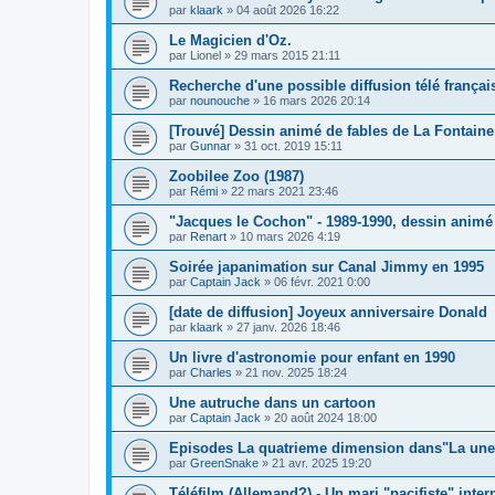
par
klaark
» 04 août 2026 16:22
Le Magicien d'Oz.
par
Lionel
» 29 mars 2015 21:11
Recherche d'une possible diffusion télé françai
par
nounouche
» 16 mars 2026 20:14
[Trouvé] Dessin animé de fables de La Fontaine
par
Gunnar
» 31 oct. 2019 15:11
Zoobilee Zoo (1987)
par
Rémi
» 22 mars 2021 23:46
"Jacques le Cochon" - 1989-1990, dessin animé
par
Renart
» 10 mars 2026 4:19
Soirée japanimation sur Canal Jimmy en 1995
par
Captain Jack
» 06 févr. 2021 0:00
[date de diffusion] Joyeux anniversaire Donald
par
klaark
» 27 janv. 2026 18:46
Un livre d'astronomie pour enfant en 1990
par
Charles
» 21 nov. 2025 18:24
Une autruche dans un cartoon
par
Captain Jack
» 20 août 2024 18:00
Episodes La quatrieme dimension dans"La une 
par
GreenSnake
» 21 avr. 2025 19:20
Téléfilm (Allemand?) - Un mari "pacifiste" inte