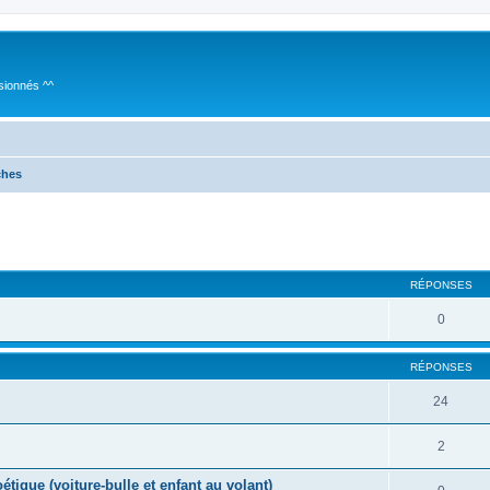
sionnés ^^
ches
cher
cherche avancée
RÉPONSES
0
RÉPONSES
24
2
ique (voiture-bulle et enfant au volant)