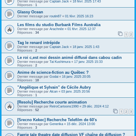
Dernier message par
Captain Jack
«
18 févr. 2025 17:43
Réponses :
1
Glassy Ocean
Dernier message par
routin87
«
01 févr. 2025 16:23
Les films du studio Burbank Films Australia
Dernier message par
Arachnée
«
01 févr. 2025 12:37
Réponses :
34
1
2
Tag le renard intrépide
Dernier message par
Captain Jack
«
18 janv. 2025 1:43
Réponses :
2
Le roi c,est moi dessin animé diffusé dans cabou cadin
Dernier message par
Tai Kushimura
«
17 janv. 2025 15:33
Réponses :
2
Anime de science-fiction au Québec ?
Dernier message par
Godai
«
16 janv. 2025 20:05
Réponses :
18
"Angélique et Sylvain" de Cécile Aubry
Dernier message par
Alcan
«
03 janv. 2025 20:56
Réponses :
1
[Resolu] Recherche courte animation
Dernier message par
RetroCartoons1990
«
29 déc. 2024 4:12
Réponses :
52
1
2
3
[Srecno Kekec] Recherche Telefilm de 60's
Dernier message par
Generika
«
15 déc. 2024 13:00
Réponses :
3
Faerie tale theatre date diffusion VF chaîne de diffusion ?