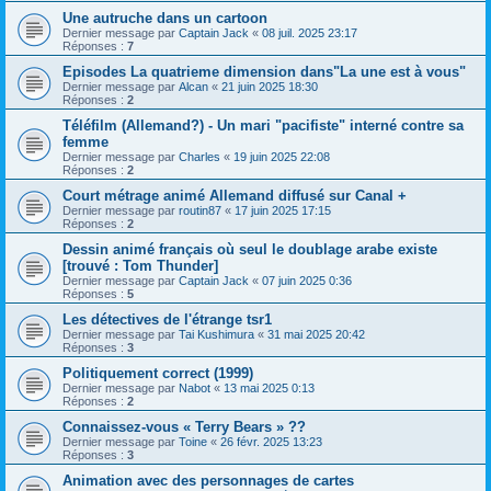
Une autruche dans un cartoon
Dernier message par
Captain Jack
«
08 juil. 2025 23:17
Réponses :
7
Episodes La quatrieme dimension dans"La une est à vous"
Dernier message par
Alcan
«
21 juin 2025 18:30
Réponses :
2
Téléfilm (Allemand?) - Un mari "pacifiste" interné contre sa
femme
Dernier message par
Charles
«
19 juin 2025 22:08
Réponses :
2
Court métrage animé Allemand diffusé sur Canal +
Dernier message par
routin87
«
17 juin 2025 17:15
Réponses :
2
Dessin animé français où seul le doublage arabe existe
[trouvé : Tom Thunder]
Dernier message par
Captain Jack
«
07 juin 2025 0:36
Réponses :
5
Les détectives de l'étrange tsr1
Dernier message par
Tai Kushimura
«
31 mai 2025 20:42
Réponses :
3
Politiquement correct (1999)
Dernier message par
Nabot
«
13 mai 2025 0:13
Réponses :
2
Connaissez-vous « Terry Bears » ??
Dernier message par
Toine
«
26 févr. 2025 13:23
Réponses :
3
Animation avec des personnages de cartes