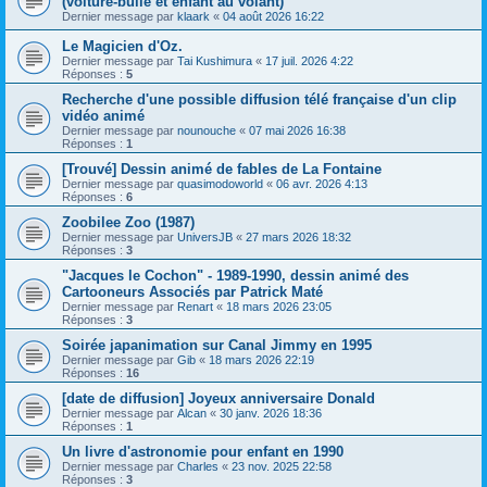
(voiture-bulle et enfant au volant)
Dernier message par
klaark
«
04 août 2026 16:22
Le Magicien d'Oz.
Dernier message par
Tai Kushimura
«
17 juil. 2026 4:22
Réponses :
5
Recherche d'une possible diffusion télé française d'un clip
vidéo animé
Dernier message par
nounouche
«
07 mai 2026 16:38
Réponses :
1
[Trouvé] Dessin animé de fables de La Fontaine
Dernier message par
quasimodoworld
«
06 avr. 2026 4:13
Réponses :
6
Zoobilee Zoo (1987)
Dernier message par
UniversJB
«
27 mars 2026 18:32
Réponses :
3
"Jacques le Cochon" - 1989-1990, dessin animé des
Cartooneurs Associés par Patrick Maté
Dernier message par
Renart
«
18 mars 2026 23:05
Réponses :
3
Soirée japanimation sur Canal Jimmy en 1995
Dernier message par
Gib
«
18 mars 2026 22:19
Réponses :
16
[date de diffusion] Joyeux anniversaire Donald
Dernier message par
Alcan
«
30 janv. 2026 18:36
Réponses :
1
Un livre d'astronomie pour enfant en 1990
Dernier message par
Charles
«
23 nov. 2025 22:58
Réponses :
3