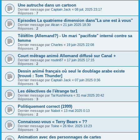
Une autruche dans un cartoon
Dernier message par
Captain Jack
«
08 juil. 2025 23:17
Réponses :
7
Episodes La quatrieme dimension dans"La une est à vous"
Dernier message par
Alcan
«
21 juin 2025 18:30
Réponses :
2
Téléfilm (Allemand?) - Un mari "pacifiste" interné contre sa
femme
Dernier message par
Charles
«
19 juin 2025 22:08
Réponses :
2
Court métrage animé Allemand diffusé sur Canal +
Dernier message par
routin87
«
17 juin 2025 17:15
Réponses :
2
Dessin animé français où seul le doublage arabe existe
[trouvé : Tom Thunder]
Dernier message par
Captain Jack
«
07 juin 2025 0:36
Réponses :
5
Les détectives de l'étrange tsr1
Dernier message par
Tai Kushimura
«
31 mai 2025 20:42
Réponses :
3
Politiquement correct (1999)
Dernier message par
Nabot
«
13 mai 2025 0:13
Réponses :
2
Connaissez-vous « Terry Bears » ??
Dernier message par
Toine
«
26 févr. 2025 13:23
Réponses :
3
Animation avec des personnages de cartes