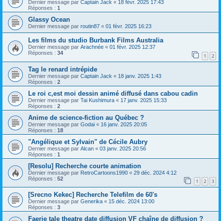
Dernier message par
Captain Jack
«
18 févr. 2025 17:43
Réponses :
1
Glassy Ocean
Dernier message par
routin87
«
01 févr. 2025 16:23
Les films du studio Burbank Films Australia
Dernier message par
Arachnée
«
01 févr. 2025 12:37
Réponses :
34
1
2
Tag le renard intrépide
Dernier message par
Captain Jack
«
18 janv. 2025 1:43
Réponses :
2
Le roi c,est moi dessin animé diffusé dans cabou cadin
Dernier message par
Tai Kushimura
«
17 janv. 2025 15:33
Réponses :
2
Anime de science-fiction au Québec ?
Dernier message par
Godai
«
16 janv. 2025 20:05
Réponses :
18
"Angélique et Sylvain" de Cécile Aubry
Dernier message par
Alcan
«
03 janv. 2025 20:56
Réponses :
1
[Resolu] Recherche courte animation
Dernier message par
RetroCartoons1990
«
29 déc. 2024 4:12
Réponses :
52
1
2
3
[Srecno Kekec] Recherche Telefilm de 60's
Dernier message par
Generika
«
15 déc. 2024 13:00
Réponses :
3
Faerie tale theatre date diffusion VF chaîne de diffusion ?