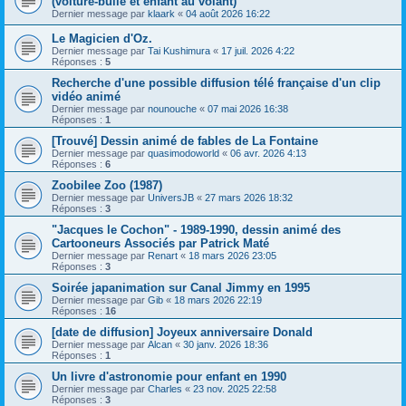
(voiture-bulle et enfant au volant)
Dernier message par
klaark
«
04 août 2026 16:22
Le Magicien d'Oz.
Dernier message par
Tai Kushimura
«
17 juil. 2026 4:22
Réponses :
5
Recherche d'une possible diffusion télé française d'un clip
vidéo animé
Dernier message par
nounouche
«
07 mai 2026 16:38
Réponses :
1
[Trouvé] Dessin animé de fables de La Fontaine
Dernier message par
quasimodoworld
«
06 avr. 2026 4:13
Réponses :
6
Zoobilee Zoo (1987)
Dernier message par
UniversJB
«
27 mars 2026 18:32
Réponses :
3
"Jacques le Cochon" - 1989-1990, dessin animé des
Cartooneurs Associés par Patrick Maté
Dernier message par
Renart
«
18 mars 2026 23:05
Réponses :
3
Soirée japanimation sur Canal Jimmy en 1995
Dernier message par
Gib
«
18 mars 2026 22:19
Réponses :
16
[date de diffusion] Joyeux anniversaire Donald
Dernier message par
Alcan
«
30 janv. 2026 18:36
Réponses :
1
Un livre d'astronomie pour enfant en 1990
Dernier message par
Charles
«
23 nov. 2025 22:58
Réponses :
3