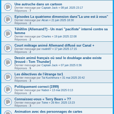
Une autruche dans un cartoon
Dernier message par
Captain Jack
«
08 juil. 2025 23:17
Réponses :
7
Episodes La quatrieme dimension dans"La une est à vous"
Dernier message par
Alcan
«
21 juin 2025 18:30
Réponses :
2
Téléfilm (Allemand?) - Un mari "pacifiste" interné contre sa
femme
Dernier message par
Charles
«
19 juin 2025 22:08
Réponses :
2
Court métrage animé Allemand diffusé sur Canal +
Dernier message par
routin87
«
17 juin 2025 17:15
Réponses :
2
Dessin animé français où seul le doublage arabe existe
[trouvé : Tom Thunder]
Dernier message par
Captain Jack
«
07 juin 2025 0:36
Réponses :
5
Les détectives de l'étrange tsr1
Dernier message par
Tai Kushimura
«
31 mai 2025 20:42
Réponses :
3
Politiquement correct (1999)
Dernier message par
Nabot
«
13 mai 2025 0:13
Réponses :
2
Connaissez-vous « Terry Bears » ??
Dernier message par
Toine
«
26 févr. 2025 13:23
Réponses :
3
Animation avec des personnages de cartes