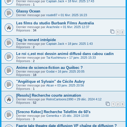
Dernier message par
Captain Jack
«
18 févr. 2025 17:43
Réponses :
1
Glassy Ocean
Dernier message par
routin87
«
01 févr. 2025 16:23
Les films du studio Burbank Films Australia
Dernier message par
Arachnée
«
01 févr. 2025 12:37
Réponses :
34
1
2
Tag le renard intrépide
Dernier message par
Captain Jack
«
18 janv. 2025 1:43
Réponses :
2
Le roi c,est moi dessin animé diffusé dans cabou cadin
Dernier message par
Tai Kushimura
«
17 janv. 2025 15:33
Réponses :
2
Anime de science-fiction au Québec ?
Dernier message par
Godai
«
16 janv. 2025 20:05
Réponses :
18
"Angélique et Sylvain" de Cécile Aubry
Dernier message par
Alcan
«
03 janv. 2025 20:56
Réponses :
1
[Resolu] Recherche courte animation
Dernier message par
RetroCartoons1990
«
29 déc. 2024 4:12
Réponses :
52
1
2
3
[Srecno Kekec] Recherche Telefilm de 60's
Dernier message par
Generika
«
15 déc. 2024 13:00
Réponses :
3
Faerie tale theatre date diffusion VF chaîne de diffusion ?