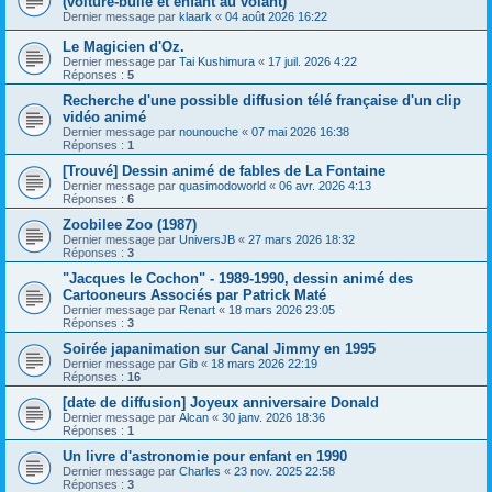
(voiture-bulle et enfant au volant)
Dernier message par
klaark
«
04 août 2026 16:22
Le Magicien d'Oz.
Dernier message par
Tai Kushimura
«
17 juil. 2026 4:22
Réponses :
5
Recherche d'une possible diffusion télé française d'un clip
vidéo animé
Dernier message par
nounouche
«
07 mai 2026 16:38
Réponses :
1
[Trouvé] Dessin animé de fables de La Fontaine
Dernier message par
quasimodoworld
«
06 avr. 2026 4:13
Réponses :
6
Zoobilee Zoo (1987)
Dernier message par
UniversJB
«
27 mars 2026 18:32
Réponses :
3
"Jacques le Cochon" - 1989-1990, dessin animé des
Cartooneurs Associés par Patrick Maté
Dernier message par
Renart
«
18 mars 2026 23:05
Réponses :
3
Soirée japanimation sur Canal Jimmy en 1995
Dernier message par
Gib
«
18 mars 2026 22:19
Réponses :
16
[date de diffusion] Joyeux anniversaire Donald
Dernier message par
Alcan
«
30 janv. 2026 18:36
Réponses :
1
Un livre d'astronomie pour enfant en 1990
Dernier message par
Charles
«
23 nov. 2025 22:58
Réponses :
3