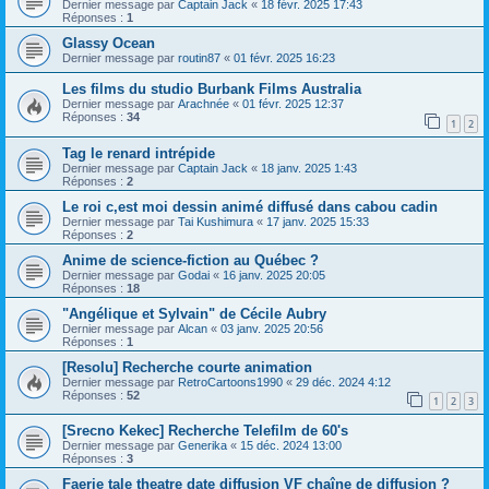
Dernier message par
Captain Jack
«
18 févr. 2025 17:43
Réponses :
1
Glassy Ocean
Dernier message par
routin87
«
01 févr. 2025 16:23
Les films du studio Burbank Films Australia
Dernier message par
Arachnée
«
01 févr. 2025 12:37
Réponses :
34
1
2
Tag le renard intrépide
Dernier message par
Captain Jack
«
18 janv. 2025 1:43
Réponses :
2
Le roi c,est moi dessin animé diffusé dans cabou cadin
Dernier message par
Tai Kushimura
«
17 janv. 2025 15:33
Réponses :
2
Anime de science-fiction au Québec ?
Dernier message par
Godai
«
16 janv. 2025 20:05
Réponses :
18
"Angélique et Sylvain" de Cécile Aubry
Dernier message par
Alcan
«
03 janv. 2025 20:56
Réponses :
1
[Resolu] Recherche courte animation
Dernier message par
RetroCartoons1990
«
29 déc. 2024 4:12
Réponses :
52
1
2
3
[Srecno Kekec] Recherche Telefilm de 60's
Dernier message par
Generika
«
15 déc. 2024 13:00
Réponses :
3
Faerie tale theatre date diffusion VF chaîne de diffusion ?