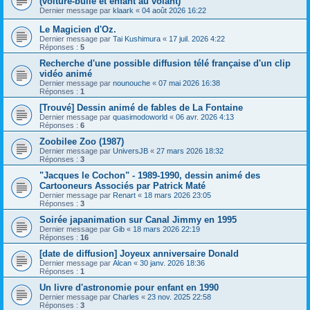
(voiture-bulle et enfant au volant)
Dernier message par
klaark
«
04 août 2026 16:22
Le Magicien d'Oz.
Dernier message par
Tai Kushimura
«
17 juil. 2026 4:22
Réponses :
5
Recherche d'une possible diffusion télé française d'un clip
vidéo animé
Dernier message par
nounouche
«
07 mai 2026 16:38
Réponses :
1
[Trouvé] Dessin animé de fables de La Fontaine
Dernier message par
quasimodoworld
«
06 avr. 2026 4:13
Réponses :
6
Zoobilee Zoo (1987)
Dernier message par
UniversJB
«
27 mars 2026 18:32
Réponses :
3
"Jacques le Cochon" - 1989-1990, dessin animé des
Cartooneurs Associés par Patrick Maté
Dernier message par
Renart
«
18 mars 2026 23:05
Réponses :
3
Soirée japanimation sur Canal Jimmy en 1995
Dernier message par
Gib
«
18 mars 2026 22:19
Réponses :
16
[date de diffusion] Joyeux anniversaire Donald
Dernier message par
Alcan
«
30 janv. 2026 18:36
Réponses :
1
Un livre d'astronomie pour enfant en 1990
Dernier message par
Charles
«
23 nov. 2025 22:58
Réponses :
3