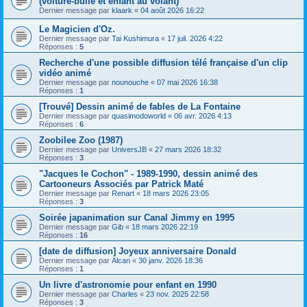
(voiture-bulle et enfant au volant)
Dernier message par
klaark
«
04 août 2026 16:22
Le Magicien d'Oz.
Dernier message par
Tai Kushimura
«
17 juil. 2026 4:22
Réponses :
5
Recherche d'une possible diffusion télé française d'un clip
vidéo animé
Dernier message par
nounouche
«
07 mai 2026 16:38
Réponses :
1
[Trouvé] Dessin animé de fables de La Fontaine
Dernier message par
quasimodoworld
«
06 avr. 2026 4:13
Réponses :
6
Zoobilee Zoo (1987)
Dernier message par
UniversJB
«
27 mars 2026 18:32
Réponses :
3
"Jacques le Cochon" - 1989-1990, dessin animé des
Cartooneurs Associés par Patrick Maté
Dernier message par
Renart
«
18 mars 2026 23:05
Réponses :
3
Soirée japanimation sur Canal Jimmy en 1995
Dernier message par
Gib
«
18 mars 2026 22:19
Réponses :
16
[date de diffusion] Joyeux anniversaire Donald
Dernier message par
Alcan
«
30 janv. 2026 18:36
Réponses :
1
Un livre d'astronomie pour enfant en 1990
Dernier message par
Charles
«
23 nov. 2025 22:58
Réponses :
3