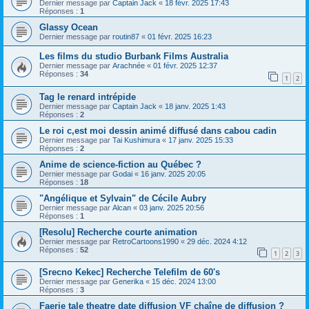
Dernier message par
Captain Jack
«
18 févr. 2025 17:43
Réponses :
1
Glassy Ocean
Dernier message par
routin87
«
01 févr. 2025 16:23
Les films du studio Burbank Films Australia
Dernier message par
Arachnée
«
01 févr. 2025 12:37
Réponses :
34
1
2
Tag le renard intrépide
Dernier message par
Captain Jack
«
18 janv. 2025 1:43
Réponses :
2
Le roi c,est moi dessin animé diffusé dans cabou cadin
Dernier message par
Tai Kushimura
«
17 janv. 2025 15:33
Réponses :
2
Anime de science-fiction au Québec ?
Dernier message par
Godai
«
16 janv. 2025 20:05
Réponses :
18
"Angélique et Sylvain" de Cécile Aubry
Dernier message par
Alcan
«
03 janv. 2025 20:56
Réponses :
1
[Resolu] Recherche courte animation
Dernier message par
RetroCartoons1990
«
29 déc. 2024 4:12
Réponses :
52
1
2
3
[Srecno Kekec] Recherche Telefilm de 60's
Dernier message par
Generika
«
15 déc. 2024 13:00
Réponses :
3
Faerie tale theatre date diffusion VF chaîne de diffusion ?