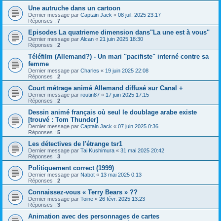
Une autruche dans un cartoon
Dernier message par
Captain Jack
«
08 juil. 2025 23:17
Réponses :
7
Episodes La quatrieme dimension dans"La une est à vous"
Dernier message par
Alcan
«
21 juin 2025 18:30
Réponses :
2
Téléfilm (Allemand?) - Un mari "pacifiste" interné contre sa
femme
Dernier message par
Charles
«
19 juin 2025 22:08
Réponses :
2
Court métrage animé Allemand diffusé sur Canal +
Dernier message par
routin87
«
17 juin 2025 17:15
Réponses :
2
Dessin animé français où seul le doublage arabe existe
[trouvé : Tom Thunder]
Dernier message par
Captain Jack
«
07 juin 2025 0:36
Réponses :
5
Les détectives de l'étrange tsr1
Dernier message par
Tai Kushimura
«
31 mai 2025 20:42
Réponses :
3
Politiquement correct (1999)
Dernier message par
Nabot
«
13 mai 2025 0:13
Réponses :
2
Connaissez-vous « Terry Bears » ??
Dernier message par
Toine
«
26 févr. 2025 13:23
Réponses :
3
Animation avec des personnages de cartes