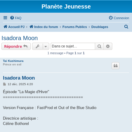
Planète Jeunesse
FAQ
Connexion
R
Accueil PJ
Index du forum
Forums Publics
Doublages
e
Isadora Moon
c
Rechercher
Recherche 
Répondre
h
1 message • Page
1
sur
1
e
Tai Kushimura
r
Prince en exil
c
h
Isadora Moon
e
M
12 déc. 2025 4:20
e
r
s
Épisode "La Magie d'Hiver"
s
==================================
a
g
e
Version Française : FastProd et Out of the Blue Studio
Directrice artistique :
Céline Bothorel