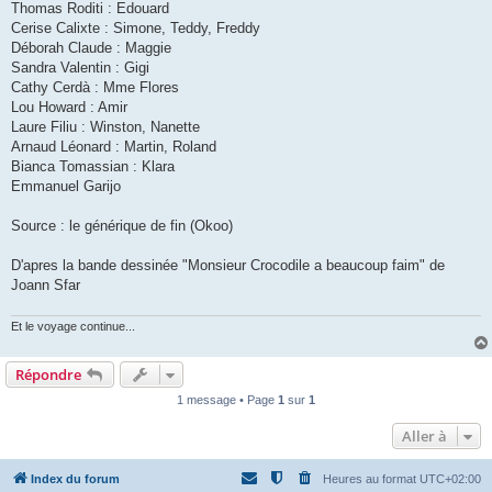
Thomas Roditi : Edouard
Cerise Calixte : Simone, Teddy, Freddy
Déborah Claude : Maggie
Sandra Valentin : Gigi
Cathy Cerdà : Mme Flores
Lou Howard : Amir
Laure Filiu : Winston, Nanette
Arnaud Léonard : Martin, Roland
Bianca Tomassian : Klara
Emmanuel Garijo
Source : le générique de fin (Okoo)
D'apres la bande dessinée "Monsieur Crocodile a beaucoup faim" de
Joann Sfar
Et le voyage continue...
Répondre
1 message • Page
1
sur
1
Aller à
Index du forum
Heures au format
UTC+02:00