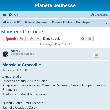
Planète Jeunesse
FAQ
Connexion
R
Accueil PJ
Index du forum
Forums Publics
Doublages
e
Monsieur Crocodile
c
Rechercher
Recherche 
Répondre
h
1 message • Page
1
sur
1
e
mooney
r
Corsaire de l'Espace
c
h
Monsieur Crocodile
e
M
17 déc. 2025 1:43
e
r
s
Zynco Studio
s
Direction artistique : Fred Colas
a
g
Adaptation : Les Z'auteurs (Marianne Rabineau, Nevem Alokpah, Franois
e
Bercovici)
Traduction : Mathilde Bapsères
Quentin Faure : Mr Crocodile
Jaynelia Coadou : Daisy