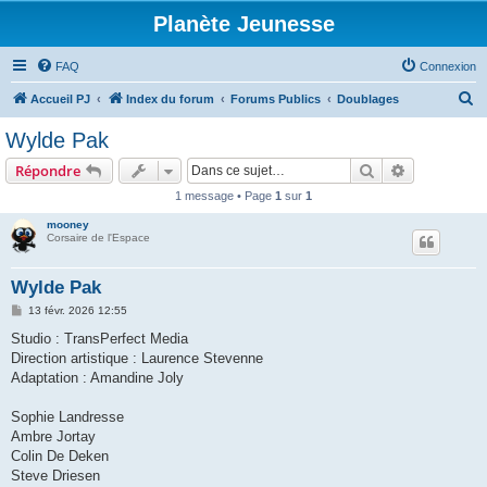
Planète Jeunesse
FAQ
Connexion
R
Accueil PJ
Index du forum
Forums Publics
Doublages
e
Wylde Pak
c
Rechercher
Recherche 
Répondre
h
1 message • Page
1
sur
1
e
mooney
r
Corsaire de l'Espace
c
h
Wylde Pak
e
M
13 févr. 2026 12:55
e
r
s
Studio : TransPerfect Media
s
Direction artistique : Laurence Stevenne
a
g
Adaptation : Amandine Joly
e
Sophie Landresse
Ambre Jortay
Colin De Deken
Steve Driesen