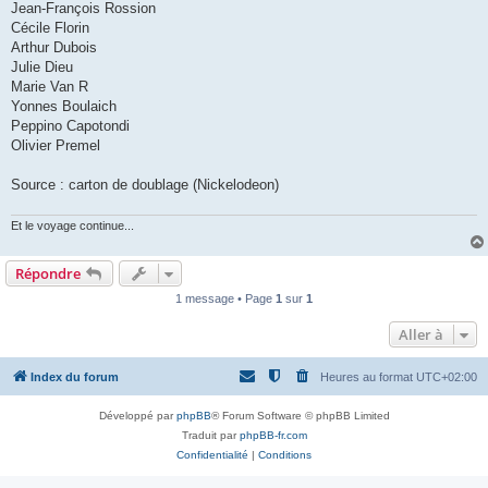
Jean-François Rossion
Cécile Florin
Arthur Dubois
Julie Dieu
Marie Van R
Yonnes Boulaich
Peppino Capotondi
Olivier Premel
Source : carton de doublage (Nickelodeon)
Et le voyage continue...
Répondre
1 message • Page
1
sur
1
Aller à
Index du forum
Heures au format
UTC+02:00
Développé par
phpBB
® Forum Software © phpBB Limited
Traduit par
phpBB-fr.com
Confidentialité
|
Conditions