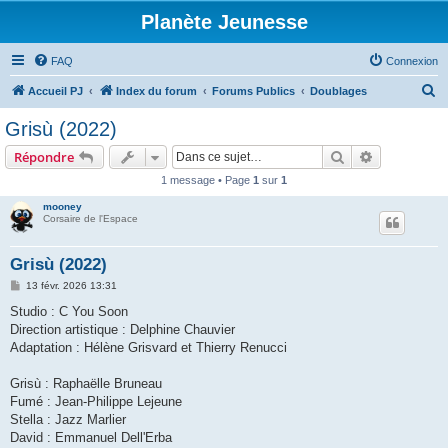
Planète Jeunesse
FAQ
Connexion
R
Accueil PJ
Index du forum
Forums Publics
Doublages
e
Grisù (2022)
c
Rechercher
Recherche 
Répondre
h
1 message • Page
1
sur
1
e
mooney
r
Corsaire de l'Espace
c
h
Grisù (2022)
e
M
13 févr. 2026 13:31
e
r
s
Studio : C You Soon
s
Direction artistique : Delphine Chauvier
a
g
Adaptation : Hélène Grisvard et Thierry Renucci
e
Grisù : Raphaëlle Bruneau
Fumé : Jean-Philippe Lejeune
Stella : Jazz Marlier
David : Emmanuel Dell'Erba