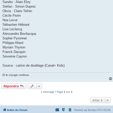
Sandro : Alain Eloy
Stefan : Simon Duprez
Olivia : Claire Tefnin
Cécile Florin
Noa Lecot
Sébastien Hébrant
Lise Leclercq
Alessandro Bevilacqua
Sophie Pyronnet
Philippe Allard
Myriam Thyrion
Franck Dacquin
Séverine Cayron
Source : carton de doublage (Canal+ Kids)
Et le voyage continue...
Répondre
1 message • Page
1
sur
1
Aller à
Index du forum
Heures au format
UTC+02:00