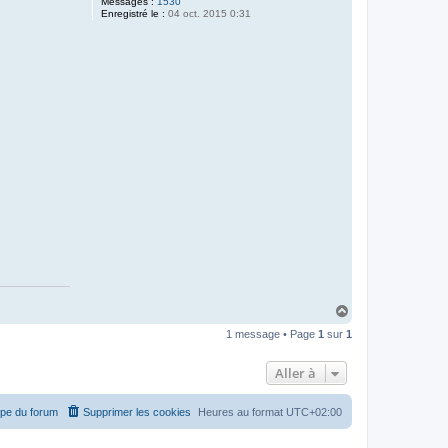
Messages :
1530
Enregistré le :
04 oct. 2015 0:31
H
a
1 message • Page
1
sur
1
u
t
Aller à
ipe du forum
Supprimer les cookies
Heures au format
UTC+02:00