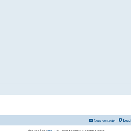
Nous contacter
L’équ
Développé par
phpBB
® Forum Software © phpBB Limited