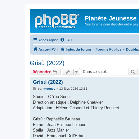
Planète Jeunesse
Nos forums pour discuter entre pas
Accès rapide
FAQ
Accueil PJ
Index du forum
Forums Publics
Doubla
Grisù (2022)
R
Répondre
Grisù (2022)
M
par
mooney
»
13 févr. 2026 13:31
e
s
Studio : C You Soon
s
Direction artistique : Delphine Chauvier
a
g
Adaptation : Hélène Grisvard et Thierry Renucci
e
Grisù : Raphaëlle Bruneau
Fumé : Jean-Philippe Lejeune
Stella : Jazz Marlier
David : Emmanuel Dell'Erba