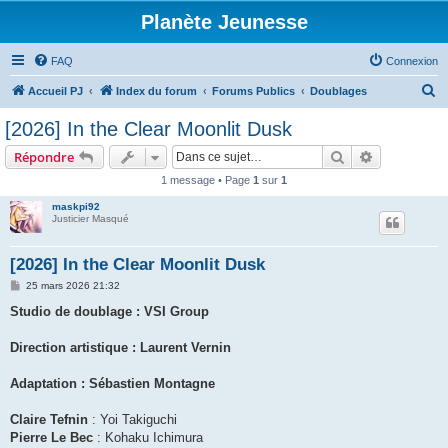
Planète Jeunesse
FAQ
Connexion
R
Accueil PJ
Index du forum
Forums Publics
Doublages
e
[2026] In the Clear Moonlit Dusk
c
Rechercher
Recherche 
Répondre
h
1 message • Page
1
sur
1
e
maskpi92
r
Justicier Masqué
c
h
[2026] In the Clear Moonlit Dusk
e
M
25 mars 2026 21:32
e
r
s
Studio de doublage : VSI Group
s
a
g
Direction artistique : Laurent Vernin
e
Adaptation : Sébastien Montagne
Claire Tefnin
: Yoi Takiguchi
Pierre Le Bec
: Kohaku Ichimura