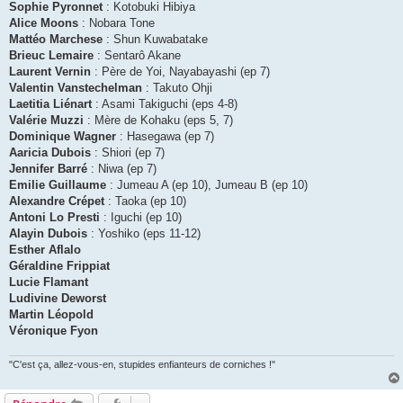
Sophie Pyronnet
: Kotobuki Hibiya
Alice Moons
: Nobara Tone
Mattéo Marchese
: Shun Kuwabatake
Brieuc Lemaire
: Sentarô Akane
Laurent Vernin
: Père de Yoi, Nayabayashi (ep 7)
Valentin Vanstechelman
: Takuto Ohji
Laetitia Liénart
: Asami Takiguchi (eps 4-8)
Valérie Muzzi
: Mère de Kohaku (eps 5, 7)
Dominique Wagner
: Hasegawa (ep 7)
Aaricia Dubois
: Shiori (ep 7)
Jennifer Barré
: Niwa (ep 7)
Emilie Guillaume
: Jumeau A (ep 10), Jumeau B (ep 10)
Alexandre Crépet
: Taoka (ep 10)
Antoni Lo Presti
: Iguchi (ep 10)
Alayin Dubois
: Yoshiko (eps 11-12)
Esther Aflalo
Géraldine Frippiat
Lucie Flamant
Ludivine Deworst
Martin Léopold
Véronique Fyon
"C'est ça, allez-vous-en, stupides enfianteurs de corniches !"