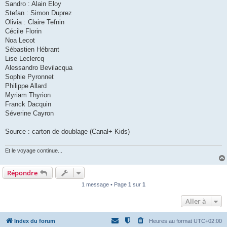
Sandro : Alain Eloy
Stefan : Simon Duprez
Olivia : Claire Tefnin
Cécile Florin
Noa Lecot
Sébastien Hébrant
Lise Leclercq
Alessandro Bevilacqua
Sophie Pyronnet
Philippe Allard
Myriam Thyrion
Franck Dacquin
Séverine Cayron
Source : carton de doublage (Canal+ Kids)
Et le voyage continue...
Répondre
1 message • Page
1
sur
1
Aller à
Index du forum
Heures au format
UTC+02:00