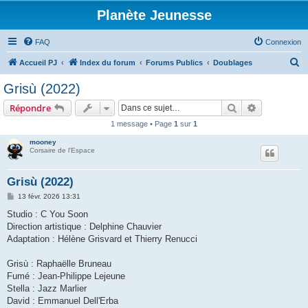
Planète Jeunesse
FAQ
Connexion
R
Accueil PJ
Index du forum
Forums Publics
Doublages
e
Grisù (2022)
c
Rechercher
Recherche 
Répondre
h
1 message • Page
1
sur
1
e
mooney
r
Corsaire de l'Espace
c
h
Grisù (2022)
e
M
13 févr. 2026 13:31
e
r
s
Studio : C You Soon
s
Direction artistique : Delphine Chauvier
a
g
Adaptation : Hélène Grisvard et Thierry Renucci
e
Grisù : Raphaëlle Bruneau
Fumé : Jean-Philippe Lejeune
Stella : Jazz Marlier
David : Emmanuel Dell'Erba