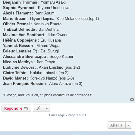
Benjamin Thomas
: Yoimaru Azaki
Sophie Pyronnet
: Kiyomi Urusugawa
Alexis Flamant
: Renri Asumi
Marie Braam
: Hiyori Haijima, K le Mélancolique (ep 1)
Olivier Prémel
: Naruhiko Emoto
Thibaut Delmotte
: Ban Ashina
Maxime Van Santfoort
: Ikko Owada
Héléna Coppejans
: Eru Kusaba
Yannick Besson
: Minoru Wagari
Brieuc Lemaire
(?) : Dei Surugi
Alessandro Bevilacqua
: Sougo Kutani
Nicolas Matthys
: Jien Otoya
Ludivine Deworst
: Akari Enishiro (eps 1-2)
Claire Tefnin
: Kakiko Itabashi (ep 2)
David Manet
: Korekiyo Nanzô (eps 2-3)
Jean-François Rossion
: Akira Aikoza (ep 3)
"C'est ça, allez-vous-en, stupides enfianteurs de corniches !"
Répondre
1 message • Page
1
sur
1
Aller à