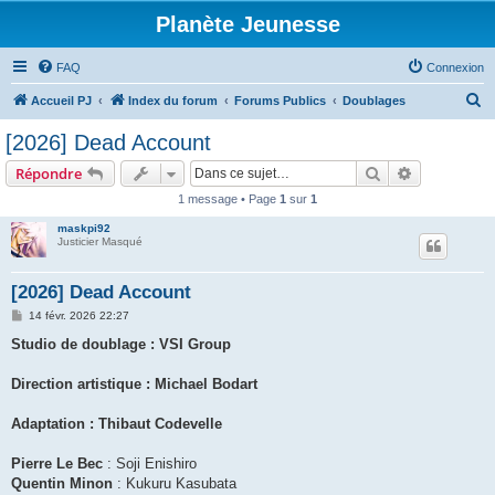
Planète Jeunesse
FAQ
Connexion
R
Accueil PJ
Index du forum
Forums Publics
Doublages
e
[2026] Dead Account
c
Rechercher
Recherche 
Répondre
h
1 message • Page
1
sur
1
e
maskpi92
r
Justicier Masqué
c
h
[2026] Dead Account
e
M
14 févr. 2026 22:27
e
r
s
Studio de doublage : VSI Group
s
a
g
Direction artistique : Michael Bodart
e
Adaptation : Thibaut Codevelle
Pierre Le Bec
: Soji Enishiro
Quentin Minon
: Kukuru Kasubata