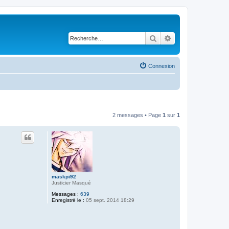
Rechercher
Recherche avancé
Connexion
2 messages • Page
1
sur
1
maskpi92
Justicier Masqué
Messages :
639
Enregistré le :
05 sept. 2014 18:29