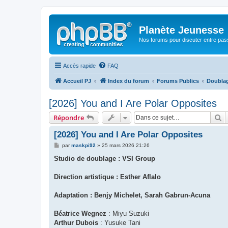
Planète Jeunesse
Nos forums pour discuter entre pas
Accès rapide
FAQ
Accueil PJ
Index du forum
Forums Publics
Doubla
[2026] You and I Are Polar Opposites
R
Répondre
[2026] You and I Are Polar Opposites
M
par
maskpi92
»
25 mars 2026 21:26
e
s
Studio de doublage : VSI Group
s
a
g
Direction artistique : Esther Aflalo
e
Adaptation : Benjy Michelet, Sarah Gabrun-Acuna
Béatrice Wegnez
: Miyu Suzuki
Arthur Dubois
: Yusuke Tani