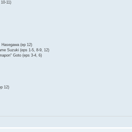
 10-11)
), Hasegawa (ep 12)
ame Suzuki (eps 1-5, 8-9, 12)
mapon" Goto (eps 3-4, 6)
ep 12)