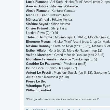
Lucie Flamant
: Aoi Satô, Hitoko "Mini" Arami (voix 2, eps
Aaricia Dubois
: Manami Watanabe
Alexis Flamant
: Kentaro Yamada
Marie Du Bled
: Natsumi Nishi
Mélissa Windal
: Rikako Honda
Shérine Seyad
: Shino Azuma
Olivier Prémel
: Shinji Taira
Laetitia Reva (?) : Yéti
Thibaut Delmotte
: Morimo (eps 1, 10-12), Mocchin (ep 7
Eleonore Meeus
: Hitoko "Mini" Arami (voix 1, ep 1), Mad
Maxime Donnay
: Frère de Miyu (eps 1, 3-5), Masaru "Go
Esther Aflalo
: Rena (ep 2), Mère de Natsumi (ep 12)
Valérie Marchant
: Grand-mère de Yusuke (eps 2-3, 5)
Micheline Tziamalis
: Mère de Yusuke (eps 3, 5)
Gauthier De Fauconval
: Proviseur (ep 5)
Bruno Borsu
: Rihito Oka (eps 6-7)
Antoni Lo Presti
: Monsieur Suzuki (ep 8, 12), Saotome (
Julie Dieu
: Kawasaki (ep 10)
Pierre Le Bec
Véronique Fyon
William Lambert
"C'est ça, allez-vous-en, stupides enfianteurs de corniches !"