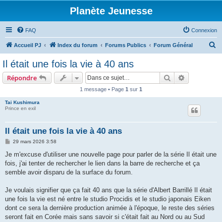
Planète Jeunesse
FAQ
Connexion
R
Accueil PJ
Index du forum
Forums Publics
Forum Général
e
Il était une fois la vie à 40 ans
c
Rechercher
Recherche 
Répondre
h
1 message • Page
1
sur
1
e
Tai Kushimura
r
Prince en exil
c
h
Il était une fois la vie à 40 ans
e
M
29 mars 2026 3:58
e
r
s
Je m'excuse d'utiliser une nouvelle page pour parler de la série Il était une
s
fois, j'ai tenter de rechercher le lien dans la barre de recherche et ça
a
g
semble avoir disparu de la surface du forum.
e
Je voulais signifier que ça fait 40 ans que la série d'Albert Barrillé Il était
une fois la vie est né entre le studio Procidis et le studio japonais Eiken
dont ce sera la dernière production animée à l'époque, le reste des séries
seront fait en Corée mais sans savoir si c'était fait au Nord ou au Sud