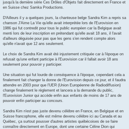
jusqu'à la dernière série Ces Drôles d'Objets fait directement en France et
en Suisse chez Samka Productions.
D'Ailleurs il y a quelques jours, la chanteuse belge Sandra Kim a repris sa
chanson J'Aime La Vie qu'elle avait interprétée lors de l'Eurovision en
1986 qui fut contredit pour tous le public européen car la Belgique avait
menti lors de leur inscription en prétendant qu'elle avait 18 ans, il l'avait
d'ailleurs déguisée pour pas que les gens s'en rendent compte alors
qu'elle n'avait que 12 ans seulement.
Le choix de Sandra Kim avait été injustement critiquée car à l'époque on
refusait qu'une enfant participe à l'Eurovision car il fallait avoir 18 ans
seulement pour pouvoir y participer.
Une situation qui fut lourde de conséquence à l'époque, cependant cela a
finalement fait changer la donne de l'Eurovision depuis ce jour, et il faudra
attendre en 2003 pour que l'UER (Union Européenne de Radiodiffusion)
change finalement le règlement et lancera a la demande du public,
l'Eurovision Junior qui accède enfin aux enfants de moins de 17 ans de
pouvoir enfin participer au concours.
Sandra Kim n'est pas juste devenu célèbre en France, en Belgique et en
Suisse francophone, elle est même devenu célèbre ici au Canada et au
Québec, ça surtout pousser d'autres artistes québécoises de se faire
connaître directement en Europe, dont une certaine Céline Dion qui