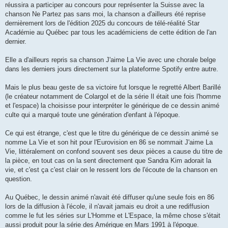
réussira a participer au concours pour représenter la Suisse avec la
chanson Ne Partez pas sans moi, la chanson a d'ailleurs été reprise
dernièrement lors de l'édition 2025 du concours de télé-réalité Star
Académie au Québec par tous les académiciens de cette édition de l'an
dernier.
Elle a d'ailleurs repris sa chanson J'aime La Vie avec une chorale belge
dans les derniers jours directement sur la plateforme Spotify entre autre.
Mais le plus beau geste de sa victoire fut lorsque le regretté Albert Barillé
(le créateur notamment de Colargol et de la série Il était une fois l'homme
et l'espace) la choisisse pour interpréter le générique de ce dessin animé
culte qui a marqué toute une génération d'enfant à l'époque.
Ce qui est étrange, c'est que le titre du générique de ce dessin animé se
nomme La Vie et son hit pour l'Eurovision en 86 se nommait J'aime La
Vie, littéralement on confond souvent ses deux pièces a cause du titre de
la pièce, en tout cas on la sent directement que Sandra Kim adorait la
vie, et c'est ça c'est clair on le ressent lors de l'écoute de la chanson en
question.
Au Québec, le dessin animé n'avait été diffuser qu'une seule fois en 86
lors de la diffusion à l'école, il n'avait jamais eu droit a une rediffusion
comme le fut les séries sur L'Homme et L'Espace, la même chose s'était
aussi produit pour la série des Amérique en Mars 1991 à l'époque.