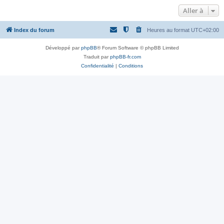
Aller à
Index du forum
Heures au format
UTC+02:00
Développé par
phpBB
® Forum Software © phpBB Limited
Traduit par
phpBB-fr.com
Confidentialité
|
Conditions