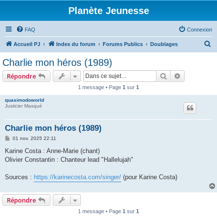
Planète Jeunesse
FAQ
Connexion
R
Accueil PJ
Index du forum
Forums Publics
Doublages
e
Charlie mon héros (1989)
c
Rechercher
Recherche 
Répondre
h
1 message • Page
1
sur
1
e
quasimodoworld
r
Justicier Masqué
c
h
Charlie mon héros (1989)
e
M
01 nov. 2025 22:11
e
r
s
Karine Costa : Anne-Marie (chant)
s
Olivier Constantin : Chanteur lead "Hallelujah"
a
g
e
Sources :
https://karinecosta.com/singer/
(pour Karine Costa)
Répondre
1 message • Page
1
sur
1