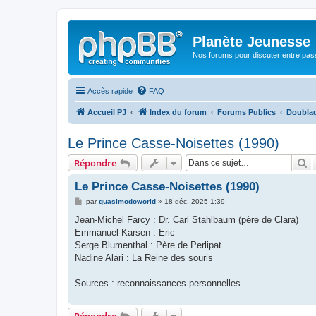
Planète Jeunesse
Nos forums pour discuter entre pas
Accès rapide
FAQ
Accueil PJ
Index du forum
Forums Publics
Doubla
Le Prince Casse-Noisettes (1990)
R
Répondre
Le Prince Casse-Noisettes (1990)
M
par
quasimodoworld
»
18 déc. 2025 1:39
e
s
Jean-Michel Farcy : Dr. Carl Stahlbaum (père de Clara)
s
Emmanuel Karsen : Eric
a
g
Serge Blumenthal : Père de Perlipat
e
Nadine Alari : La Reine des souris
Sources : reconnaissances personnelles
Répondre