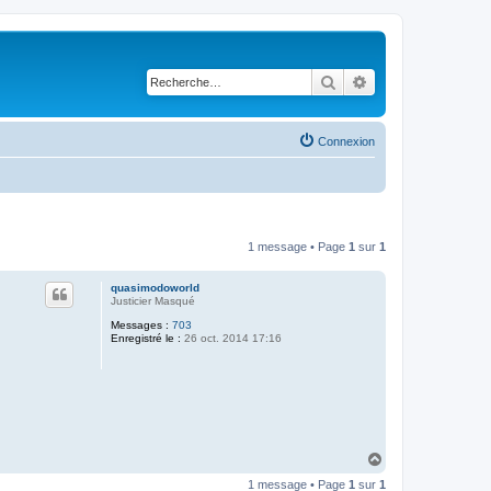
Rechercher
Recherche avancé
Connexion
1 message • Page
1
sur
1
quasimodoworld
Justicier Masqué
Messages :
703
Enregistré le :
26 oct. 2014 17:16
H
a
1 message • Page
1
sur
1
u