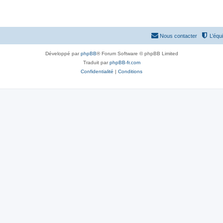
Nous contacter
L’équ
Développé par
phpBB
® Forum Software © phpBB Limited
Traduit par
phpBB-fr.com
Confidentialité
|
Conditions