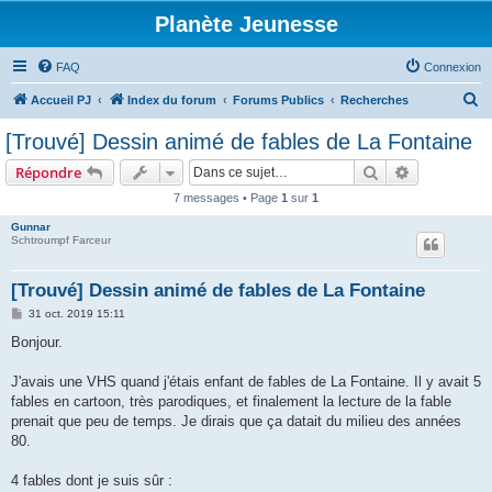
Planète Jeunesse
FAQ
Connexion
R
Accueil PJ
Index du forum
Forums Publics
Recherches
e
[Trouvé] Dessin animé de fables de La Fontaine
c
Rechercher
Recherche 
Répondre
h
7 messages • Page
1
sur
1
e
Gunnar
r
Schtroumpf Farceur
c
h
[Trouvé] Dessin animé de fables de La Fontaine
e
M
31 oct. 2019 15:11
e
r
s
Bonjour.
s
a
g
J'avais une VHS quand j'étais enfant de fables de La Fontaine. Il y avait 5
e
fables en cartoon, très parodiques, et finalement la lecture de la fable
prenait que peu de temps. Je dirais que ça datait du milieu des années
80.
4 fables dont je suis sûr :