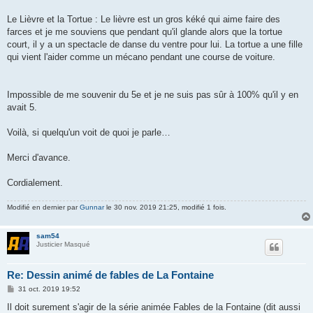
Le Lièvre et la Tortue : Le lièvre est un gros kéké qui aime faire des
farces et je me souviens que pendant qu'il glande alors que la tortue
court, il y a un spectacle de danse du ventre pour lui. La tortue a une fille
qui vient l'aider comme un mécano pendant une course de voiture.
Impossible de me souvenir du 5e et je ne suis pas sûr à 100% qu'il y en
avait 5.
Voilà, si quelqu'un voit de quoi je parle…
Merci d'avance.
Cordialement.
Modifié en dernier par
Gunnar
le 30 nov. 2019 21:25, modifié 1 fois.
sam54
Justicier Masqué
Re: Dessin animé de fables de La Fontaine
M
31 oct. 2019 19:52
e
s
Il doit surement s'agir de la série animée Fables de la Fontaine (dit aussi