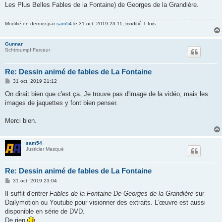
s
Les Plus Belles Fables de la Fontaine) de Georges de la Grandière.
a
g
e
Modifié en dernier par
sam54
le 31 oct. 2019 23:11, modifié 1 fois.
Gunnar
Schtroumpf Farceur
Re: Dessin animé de fables de La Fontaine
M
31 oct. 2019 21:12
e
s
On dirait bien que c'est ça. Je trouve pas d'image de la vidéo, mais les
s
images de jaquettes y font bien penser.
a
g
e
Merci bien.
sam54
Justicier Masqué
Re: Dessin animé de fables de La Fontaine
M
31 oct. 2019 23:04
e
s
Il suffit d'entrer
Fables de la Fontaine De Georges de la Grandière
sur
s
Dailymotion ou Youtube pour visionner des extraits. L’œuvre est aussi
a
g
disponible en série de DVD.
e
De rien