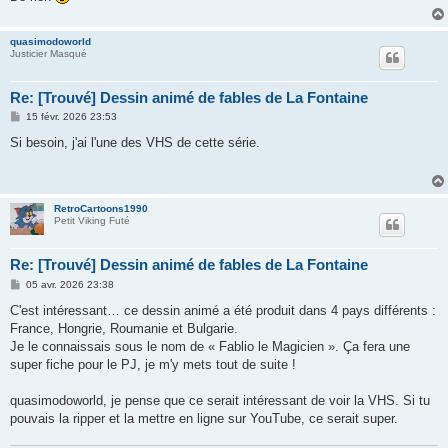
quasimodoworld
Justicier Masqué
Re: [Trouvé] Dessin animé de fables de La Fontaine
M
15 févr. 2026 23:53
e
s
Si besoin, j'ai l'une des VHS de cette série.
s
a
g
e
RetroCartoons1990
Petit Viking Futé
Re: [Trouvé] Dessin animé de fables de La Fontaine
M
05 avr. 2026 23:38
e
s
C'est intéressant… ce dessin animé a été produit dans 4 pays différents :
s
France, Hongrie, Roumanie et Bulgarie.
a
g
Je le connaissais sous le nom de « Fablio le Magicien ». Ça fera une
e
super fiche pour le PJ, je m'y mets tout de suite !
quasimodoworld, je pense que ce serait intéressant de voir la VHS. Si tu
pouvais la ripper et la mettre en ligne sur YouTube, ce serait super.